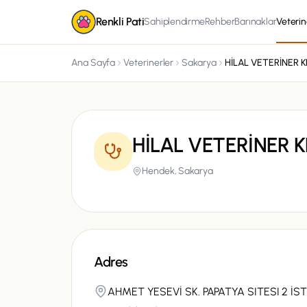
Renkli Pati
Sahiplendirme
Rehber
Barınaklar
Veterin
Ana Sayfa
Veterinerler
Sakarya
HİLAL VETERİNER K
HİLAL VETERİNER K
Hendek,
Sakarya
Adres
AHMET YESEVİ SK. PAPATYA SITESI 2 İS