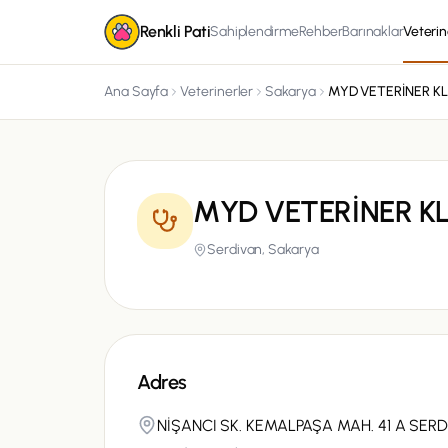
Renkli Pati
Sahiplendirme
Rehber
Barınaklar
Veterin
Ana Sayfa
Veterinerler
Sakarya
MYD VETERİNER KL
MYD VETERİNER KL
Serdivan,
Sakarya
Adres
NİŞANCI SK. KEMALPAŞA MAH. 41 A SER