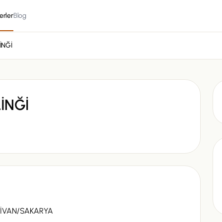
erler
Blog
İNĞİ
İNĞİ
DİVAN/SAKARYA