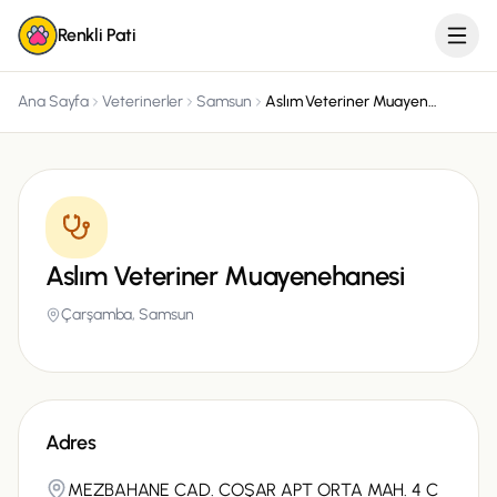
Renkli Pati
Ana Sayfa
Veterinerler
Samsun
Aslım Veteriner Muayenehanesi
Aslım Veteriner Muayenehanesi
Çarşamba,
Samsun
Adres
MEZBAHANE CAD. COŞAR APT ORTA MAH. 4 C