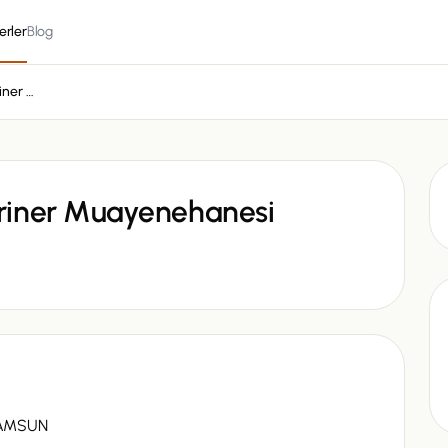
erler
Blog
Clinic Atakum Veteriner Muayenehanesi
eriner Muayenehanesi
SAMSUN