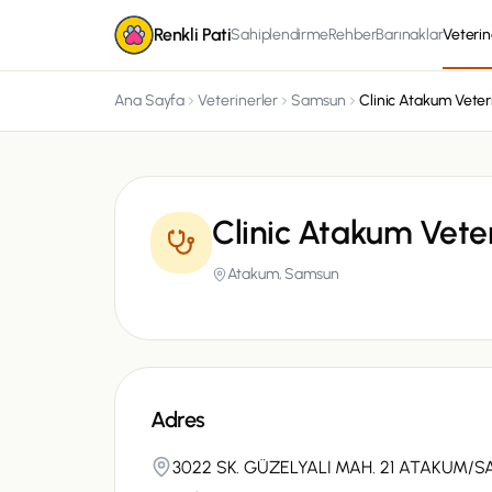
Renkli Pati
Sahiplendirme
Rehber
Barınaklar
Veterin
Ana Sayfa
Veterinerler
Samsun
Clinic Atakum Vet
Atakum,
Samsun
Adres
3022 SK. GÜZELYALI MAH. 21 ATAKUM/