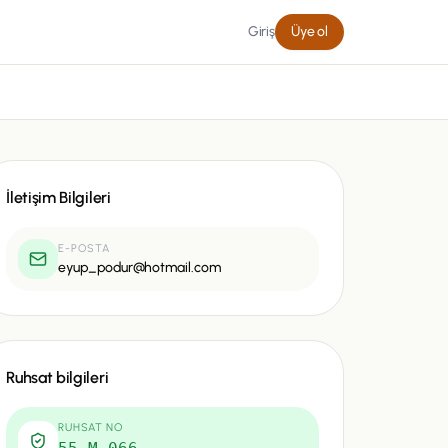
Giriş
Üye ol
İletişim Bilgileri
E-POSTA
eyup_podur@hotmail.com
Ruhsat bilgileri
RUHSAT NO