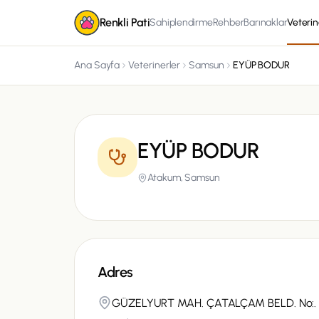
Renkli Pati
Sahiplendirme
Rehber
Barınaklar
Veterin
Ana Sayfa
Veterinerler
Samsun
EYÜP BODUR
EYÜP BODUR
Atakum,
Samsun
Adres
GÜZELYURT MAH. ÇATALÇAM BELD. No:.