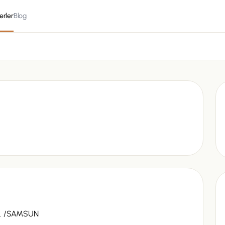
erler
Blog
 . /SAMSUN