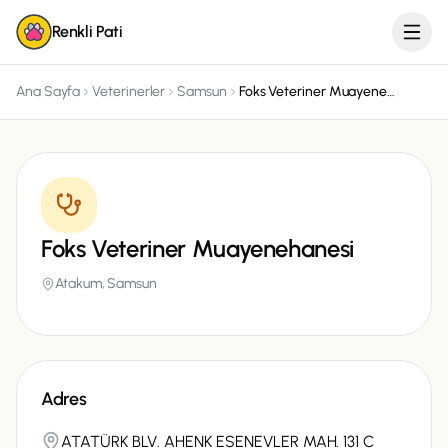
Renkli Pati
Ana Sayfa
Veterinerler
Samsun
Foks Veteriner Muayenehanesi
Foks Veteriner Muayenehanesi
Atakum,
Samsun
Adres
ATATÜRK BLV. AHENK ESENEVLER MAH. 131 C