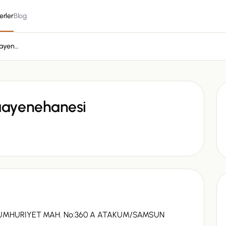
erler
Blog
Hayat Veteriner Muayenehanesi
uayenehanesi
 CUMHURIYET MAH. No:360 A ATAKUM/SAMSUN