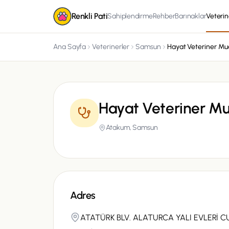
Renkli Pati
Sahiplendirme
Rehber
Barınaklar
Veterin
Ana Sayfa
Veterinerler
Samsun
Hayat Veteriner M
Atakum,
Samsun
Adres
ATATÜRK BLV. ALATURCA YALI EVLERİ