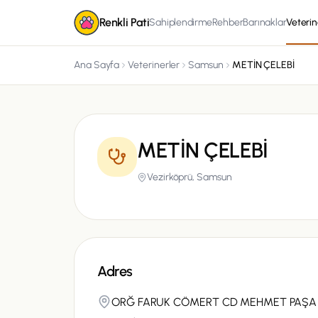
Renkli Pati
Sahiplendirme
Rehber
Barınaklar
Veterin
Ana Sayfa
Veterinerler
Samsun
METİN ÇELEBİ
METİN ÇELEBİ
Vezirköprü,
Samsun
Adres
ORĞ FARUK CÖMERT CD MEHMET PAŞA 