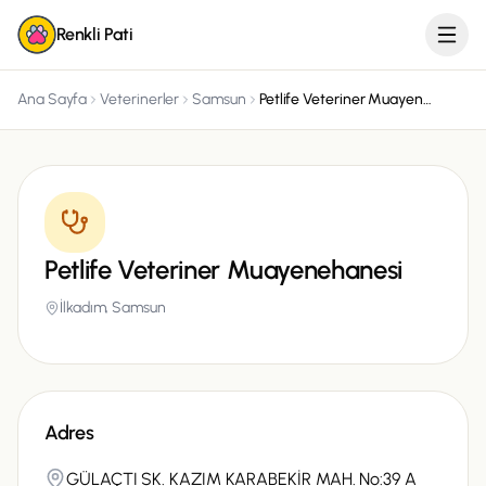
Renkli Pati
Ana Sayfa
Veterinerler
Samsun
Petlife Veteriner Muayenehanesi
Petlife Veteriner Muayenehanesi
İlkadım,
Samsun
Adres
GÜLAÇTI SK. KAZIM KARABEKİR MAH. No:39 A