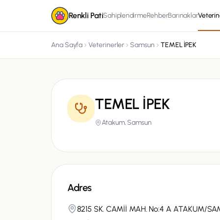
Renkli Pati
Sahiplendirme
Rehber
Barınaklar
Veterin
Ana Sayfa
Veterinerler
Samsun
TEMEL İPEK
TEMEL İPEK
Atakum,
Samsun
Adres
8215 SK. CAMİİ MAH. No:4 A ATAKUM/S