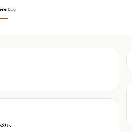
erler
Blog
AMSUN