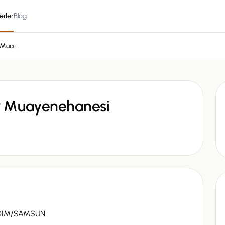
erler
Blog
Unkapanı Veteriner Muayenehanesi
r Muayenehanesi
ADIM/SAMSUN