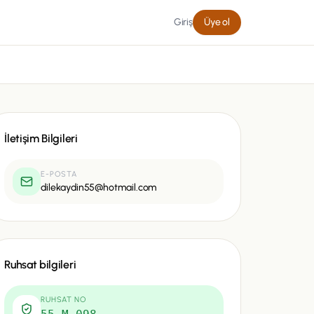
Giriş
Üye ol
İletişim Bilgileri
E-POSTA
dilekaydin55@hotmail.com
Ruhsat bilgileri
RUHSAT NO