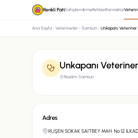
Renkli Pati
Sahiplendirme
Rehber
Barınaklar
Veterin
Ana Sayfa
Veterinerler
Samsun
Unkapanı Veterine
İlkadım,
Samsun
Adres
RUŞEN SOKAK SAİTBEY MAH. No:12 İLK