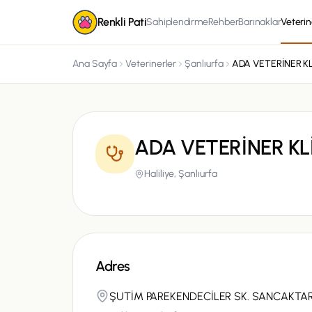
Renkli Pati
Sahiplendirme
Rehber
Barınaklar
Veterin
Ana Sayfa
Veterinerler
Şanlıurfa
ADA VETERİNER KL
ADA VETERİNER KL
Haliliye,
Şanlıurfa
Adres
ŞUTİM PAREKENDECİLER SK. SANCAKTAR M