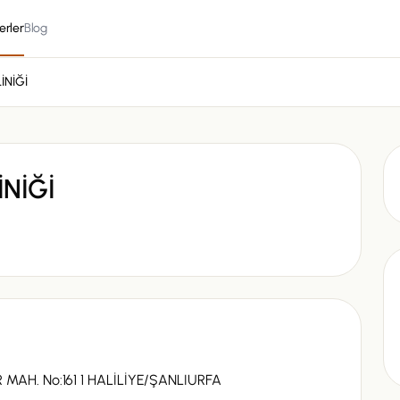
erler
Blog
İNİĞİ
İNİĞİ
AH. No:161 1 HALİLİYE/ŞANLIURFA