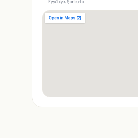
Eyyübiye,
Şanlıurfa