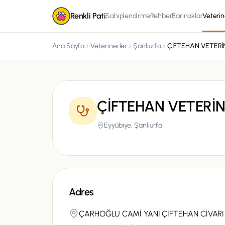
Renkli Pati
Sahiplendirme
Rehber
Barınaklar
Veterin
Ana Sayfa
Veterinerler
Şanlıurfa
ÇİFTEHAN VETERİN
Eyyübiye,
Şanlıurfa
Adres
ÇARHOĞLU CAMİ YANI ÇİFTEHAN CİVARI 