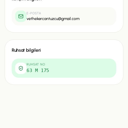
E-POSTA
vethekercantuzcu@gmail.com
Ruhsat bilgileri
RUHSAT NO
63 M 175