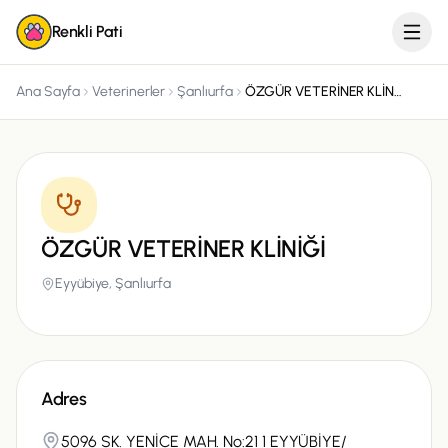
Renkli Pati
Ana Sayfa
Veterinerler
Şanlıurfa
ÖZGÜR VETERİNER KLİNİĞİ
ÖZGÜR VETERİNER KLİNİĞİ
Eyyübiye,
Şanlıurfa
Adres
5096 SK. YENİCE MAH. No:21 1 EYYÜBİYE/