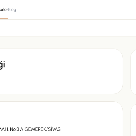
erler
Blog
ği
MAH. No:3 A GEMEREK/SİVAS