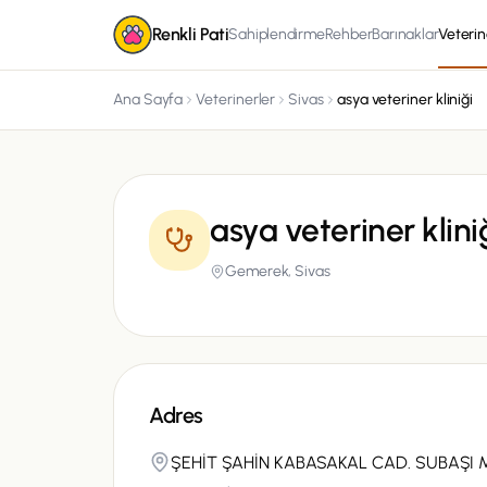
Renkli Pati
Sahiplendirme
Rehber
Barınaklar
Veterin
Ana Sayfa
Veterinerler
Sivas
asya veteriner kliniği
asya veteriner klini
Gemerek,
Sivas
Adres
ŞEHİT ŞAHİN KABASAKAL CAD. SUBAŞI 