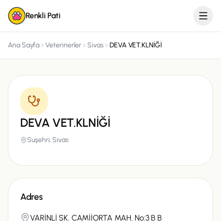
Renkli Pati
Ana Sayfa
Veterinerler
Sivas
DEVA VET.KLNİĞİ
DEVA VET.KLNİĞİ
Suşehri,
Sivas
Adres
VARİNLİ SK. CAMİİORTA MAH. No:3 B B