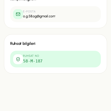
E-POSTA
o.g.58.og@gmail.com
Ruhsat bilgileri
RUHSAT NO
58-M-187