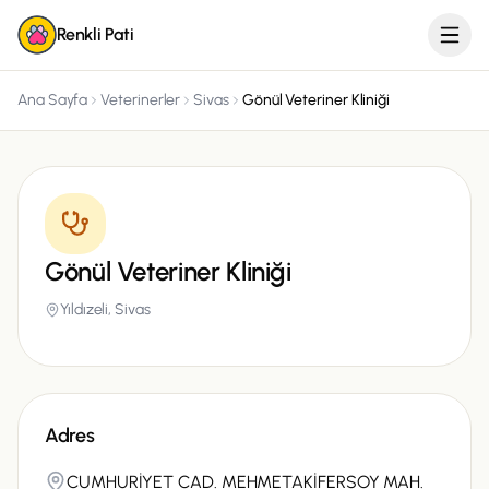
Renkli Pati
Ana Sayfa
Veterinerler
Sivas
Gönül Veteriner Kliniği
Gönül Veteriner Kliniği
Yıldızeli,
Sivas
Adres
CUMHURİYET CAD. MEHMETAKİFERSOY MAH.