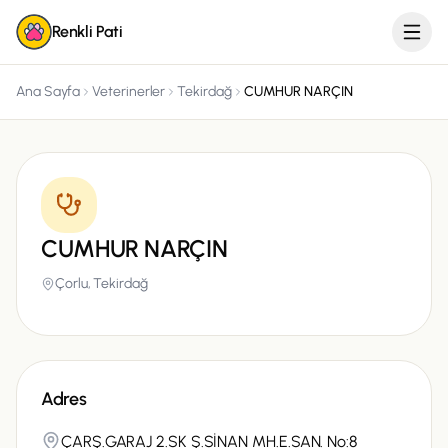
Renkli Pati
Ana Sayfa
Veterinerler
Tekirdağ
CUMHUR NARÇIN
CUMHUR NARÇIN
Çorlu,
Tekirdağ
Adres
ÇARŞ.GARAJ 2.SK Ş.SİNAN MH.E.SAN. No:8