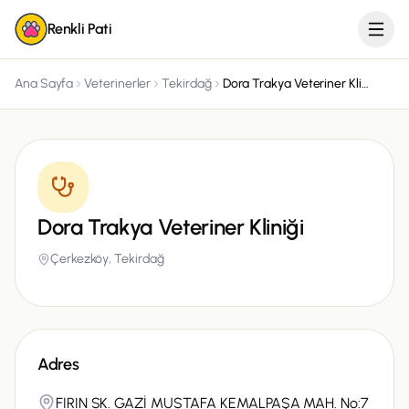
Renkli Pati
Ana Sayfa
Veterinerler
Tekirdağ
Dora Trakya Veteriner Kliniği
Dora Trakya Veteriner Kliniği
Çerkezköy,
Tekirdağ
Adres
FIRIN SK. GAZİ MUSTAFA KEMALPAŞA MAH. No:7