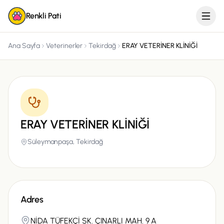
Renkli Pati
Ana Sayfa
Veterinerler
Tekirdağ
ERAY VETERİNER KLİNİĞİ
ERAY VETERİNER KLİNİĞİ
Süleymanpaşa,
Tekirdağ
Adres
NİDA TÜFEKÇİ SK. ÇINARLI MAH. 9 A