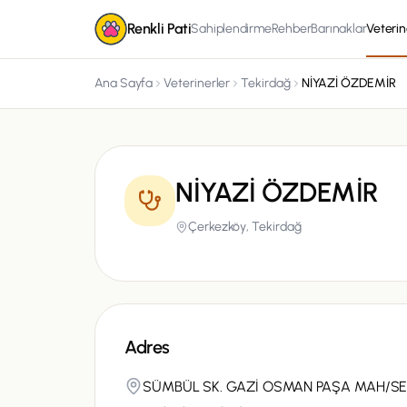
Renkli Pati
Sahiplendirme
Rehber
Barınaklar
Veterin
Ana Sayfa
Veterinerler
Tekirdağ
NİYAZİ ÖZDEMİR
NİYAZİ ÖZDEMİR
Çerkezköy,
Tekirdağ
Adres
SÜMBÜL SK. GAZİ OSMAN PAŞA MAH/SE