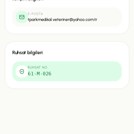
E-POSTA
tparkmedikal.veteriner@yahoo.com.tr
Ruhsat bilgileri
RUHSAT NO
61-M-026