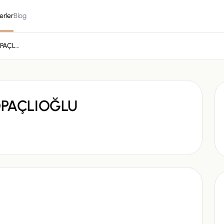
erler
Blog
İSMAİL SERDAR TOPAÇLIOĞLU
OPAÇLIOĞLU