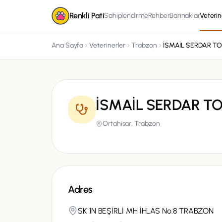
Renkli Pati
Sahiplendirme
Rehber
Barınaklar
Veterin
Ana Sayfa
Veterinerler
Trabzon
İSMAİL SERDAR T
Ortahisar,
Trabzon
Adres
SK 1N BEŞİRLİ MH İHLAS No:8 TRABZON