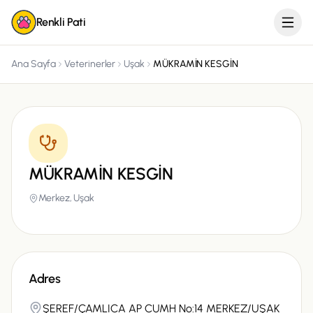
Renkli Pati
Ana Sayfa
Veterinerler
Uşak
MÜKRAMİN KESGİN
MÜKRAMİN KESGİN
Merkez,
Uşak
Adres
ŞEREF/ÇAMLICA AP CUMH No:14 MERKEZ/UŞAK