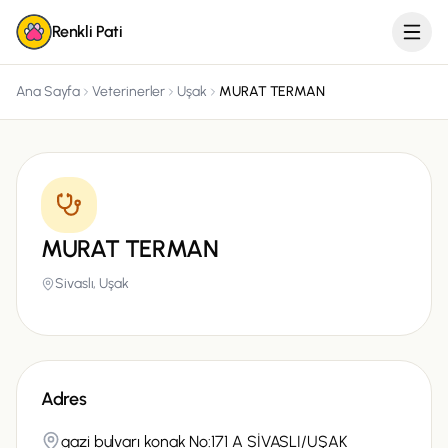
Renkli Pati
Ana Sayfa
Veterinerler
Uşak
MURAT TERMAN
MURAT TERMAN
Sivaslı,
Uşak
Adres
gazi bulvarı konak No:171 A SİVASLI/UŞAK