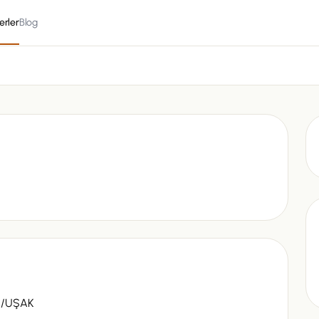
erler
Blog
E/UŞAK