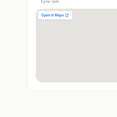
Eşme,
Uşak