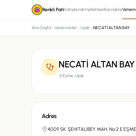
Renkli Pati
Sahiplendirme
Rehber
Barınaklar
Veterin
Ana Sayfa
Veterinerler
Uşak
NECATİ ALTAN BAY
NECATİ ALTAN BAY
Eşme,
Uşak
Adres
4009 SK. ŞEHİTALİBEY MAH. No:2 E EŞM