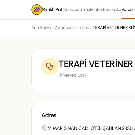
Renkli Pati
Sahiplendirme
Rehber
Barınaklar
Veterin
Ana Sayfa
Veterinerler
Uşak
TERAPİ VETERİNER 
Merkez,
Uşak
Adres
MİMAR SİNAN CAD. OTEL ŞAHLAN 2 İSLİ