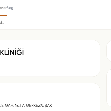
erler
Blog
TERAPİ VETERİNER KLİNİĞİ
KLİNİĞİ
CE MAH. No:1 A MERKEZ/UŞAK