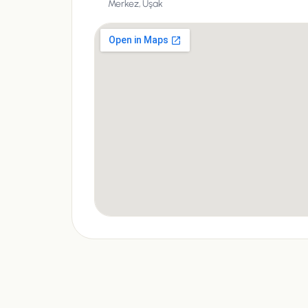
Merkez,
Uşak