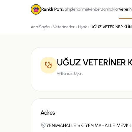
Renkli Pati
Sahiplendirme
Rehber
Barınaklar
Veterin
Ana Sayfa
Veterinerler
Uşak
UĞUZ VETERİNER KLİN
UĞUZ VETERİNER K
Banaz,
Uşak
Adres
YENİMAHALLE SK. YENİMAHALLE MEVKİİ 