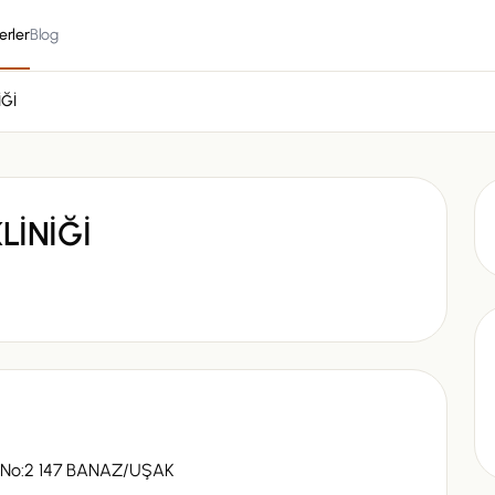
erler
Blog
İĞİ
LİNİĞİ
No:2 147 BANAZ/UŞAK