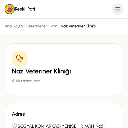
Renkli Pati
Ana Sayfa
Veterinerler
Van
Naz Veteriner Kliniği
Naz Veteriner Kliniği
Muradiye,
Van
Adres
SOSYAL KON. ARKASI YENİŞEHİR MAH. No:1 1