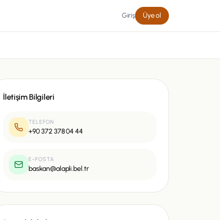
Giriş
Üye ol
İletişim Bilgileri
TELEFON
+90 372 378 04 44
E-POSTA
baskan@alapli.bel.tr