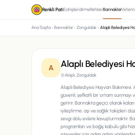
Renkli Pati
Sahiplendirme
Rehber
Barınaklar
Veterin
Ana Sayfa
Barınaklar
Zonguldak
Alaplı Belediyesi 
A
Alaplı, Zonguldak
Alaplı Belediyesi Hayvan Bakımevi,
güvenli, şefkatli bir ortam sunmayı v
getirir. Barınakta geçici olarak kal
iyileştirme, aşı ve sağlık takipleri d
sevgi dolu evlere kavuşturmaktır. Ba
programları ve bağış kabulü gibi h
isteyenler için adım adım yönlendi