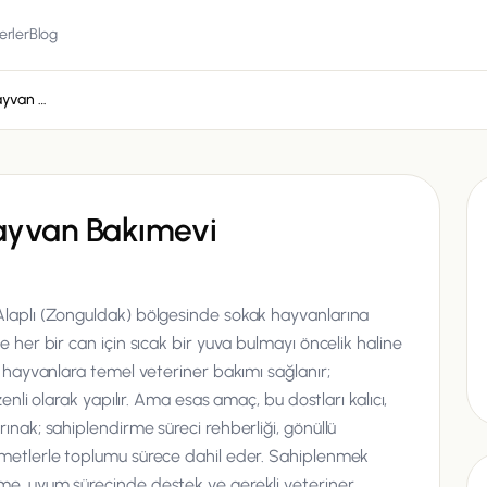
erler
Blog
Alaplı Belediyesi Hayvan Bakımevi
Hayvan Bakımevi
 Alaplı (Zonguldak) bölgesinde sokak hayvanlarına
e her bir can için sıcak bir yuva bulmayı öncelik haline
an hayvanlara temel veteriner bakımı sağlanır;
üzenli olarak yapılır. Ama esas amaç, bu dostları kalıcı,
rınak; sahiplendirme süreci rehberliği, gönüllü
izmetlerle toplumu sürece dahil eder. Sahiplenmek
rme, uyum sürecinde destek ve gerekli veteriner