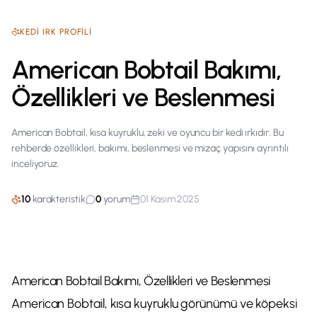
KEDI
IRK PROFILI
American Bobtail Bakımı,
Özellikleri ve Beslenmesi
American Bobtail, kısa kuyruklu, zeki ve oyuncu bir kedi ırkıdır. Bu
rehberde özellikleri, bakımı, beslenmesi ve mizaç yapısını ayrıntılı
inceliyoruz.
10
karakteristik
0
yorum
01 Kasım 2025
American Bobtail Bakımı, Özellikleri ve Beslenmesi
American Bobtail, kısa kuyruklu görünümü ve köpeksi