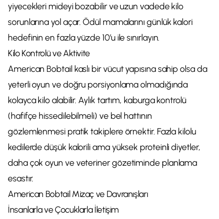
yiyecekleri mideyi bozabilir ve uzun vadede kilo
sorunlarına yol açar. Ödül mamalarını günlük kalori
hedefinin en fazla yüzde 10’u ile sınırlayın.
Kilo Kontrolü ve Aktivite
American Bobtail kaslı bir vücut yapısına sahip olsa da
yeterli oyun ve doğru porsiyonlama olmadığında
kolayca kilo alabilir. Aylık tartım, kaburga kontrolü
(hafifçe hissedilebilmeli) ve bel hattının
gözlemlenmesi pratik takiplere örnektir. Fazla kilolu
kedilerde düşük kalorili ama yüksek proteinli diyetler,
daha çok oyun ve veteriner gözetiminde planlama
esastır.
American Bobtail Mizaç ve Davranışları
İnsanlarla ve Çocuklarla İletişim