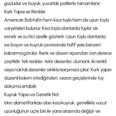
güçlüdür ve büyük, yuvarlak patilerle tamamlanır.
Kürk Yapısı ve Renkler
American Bobtail’ın hem kısa tüylü hem de uzun tüylü
varyeteleri bulunur. Kısa tüylü olanlarda tüyler sık,
esnek ve su itici özellik gösterir. Uzun tüylü olanlarda
ise boyun ve kuyruk çevresinde hafif yele benzeri
kabarma görülür. Renk ve desen açısından son derece
çeşitlidir: tek renkler, tekir desenler, dumanlı, iki renkli
veya noktalı desenler sıklıkla karşımıza çıkar. Kürk yapısı
düzenli bakım istediğinden, sezon geçişlerinde tüy
dökümü artabilir.
Kuyruk Yapısı ve Genetik Not
Irkın alametifarikası olan kısa kuyruk, genellikle vücut
uzunluğunun üçte biri ile yarısı arasında değişir ve