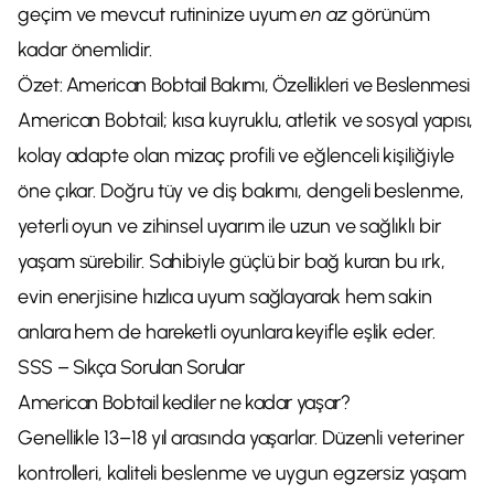
geçim ve mevcut rutininize uyum
en az
görünüm
kadar önemlidir.
Özet: American Bobtail Bakımı, Özellikleri ve Beslenmesi
American Bobtail; kısa kuyruklu, atletik ve sosyal yapısı,
kolay adapte olan mizaç profili ve eğlenceli kişiliğiyle
öne çıkar. Doğru tüy ve diş bakımı, dengeli beslenme,
yeterli oyun ve zihinsel uyarım ile uzun ve sağlıklı bir
yaşam sürebilir. Sahibiyle güçlü bir bağ kuran bu ırk,
evin enerjisine hızlıca uyum sağlayarak hem sakin
anlara hem de hareketli oyunlara keyifle eşlik eder.
SSS – Sıkça Sorulan Sorular
American Bobtail kediler ne kadar yaşar?
Genellikle 13–18 yıl arasında yaşarlar. Düzenli veteriner
kontrolleri, kaliteli beslenme ve uygun egzersiz yaşam