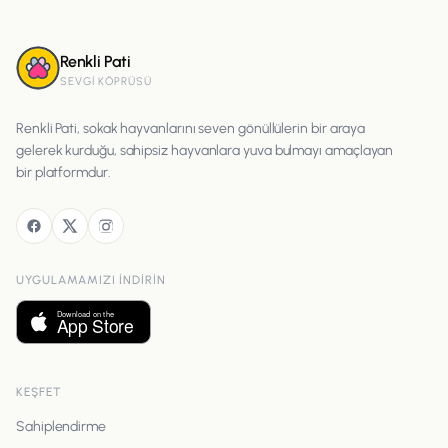
Renkli Pati
SEVGI KÖPRÜSÜ
Renkli Pati, sokak hayvanlarını seven gönüllülerin bir araya
gelerek kurduğu, sahipsiz hayvanlara yuva bulmayı amaçlayan
bir platformdur.
UYGULAMAMIZI INDIRIN
KEŞFET
Sahiplendirme