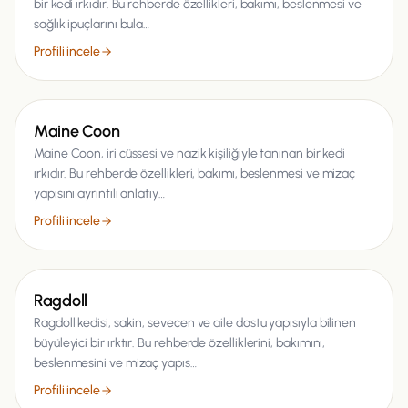
bir kedi ırkıdır. Bu rehberde özellikleri, bakımı, beslenmesi ve
sağlık ipuçlarını bula…
Profili incele
Kedi
Maine Coon
Maine Coon, iri cüssesi ve nazik kişiliğiyle tanınan bir kedi
ırkıdır. Bu rehberde özellikleri, bakımı, beslenmesi ve mizaç
yapısını ayrıntılı anlatıy…
Profili incele
Kedi
Ragdoll
Ragdoll kedisi, sakin, sevecen ve aile dostu yapısıyla bilinen
büyüleyici bir ırktır. Bu rehberde özelliklerini, bakımını,
beslenmesini ve mizaç yapıs…
Profili incele