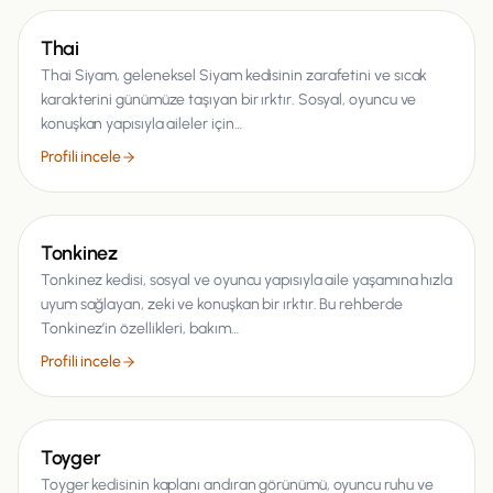
Kedi
Thai
Thai Siyam, geleneksel Siyam kedisinin zarafetini ve sıcak
karakterini günümüze taşıyan bir ırktır. Sosyal, oyuncu ve
konuşkan yapısıyla aileler için…
Profili incele
Kedi
Tonkinez
Tonkinez kedisi, sosyal ve oyuncu yapısıyla aile yaşamına hızla
uyum sağlayan, zeki ve konuşkan bir ırktır. Bu rehberde
Tonkinez’in özellikleri, bakım…
Profili incele
Kedi
Toyger
Toyger kedisinin kaplanı andıran görünümü, oyuncu ruhu ve