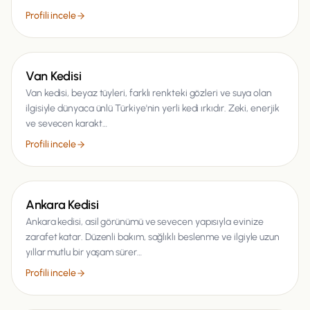
Profili incele
Kedi
Van Kedisi
Van kedisi, beyaz tüyleri, farklı renkteki gözleri ve suya olan
ilgisiyle dünyaca ünlü Türkiye'nin yerli kedi ırkıdır. Zeki, enerjik
ve sevecen karakt…
Profili incele
Kedi
Ankara Kedisi
Ankara kedisi, asil görünümü ve sevecen yapısıyla evinize
zarafet katar. Düzenli bakım, sağlıklı beslenme ve ilgiyle uzun
yıllar mutlu bir yaşam sürer…
Profili incele