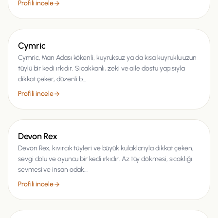
Profili incele
Kedi
Cymric
Cymric, Man Adası kökenli, kuyruksuz ya da kısa kuyruklu uzun
tüylü bir kedi ırkıdır. Sıcakkanlı, zeki ve aile dostu yapısıyla
dikkat çeker, düzenli b…
Profili incele
Kedi
Devon Rex
Devon Rex, kıvırcık tüyleri ve büyük kulaklarıyla dikkat çeken,
sevgi dolu ve oyuncu bir kedi ırkıdır. Az tüy dökmesi, sıcaklığı
sevmesi ve insan odak…
Profili incele