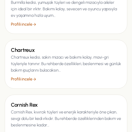
Burmilla kedisi, yumuşak tüyleri ve dengeli mizacıyla aileler
için ideal bir ırktır. Bakımı kolay, sevecen ve oyuncu yapısıyla
ev yaşamına hızla uyum…
Profili incele
Kedi
Chartreux
Chartreux kedisi, sakin mizacı ve bakımı kolay, mavi-gri
tüyleriyle tanınır. Bu rehberde özellikleri, beslenmesi ve günlük
bakım ipuçlarını bulacaksın…
Profili incele
Kedi
Cornish Rex
Cornish Rex, kıvırcık tüyleri ve enerjik karakteriyle öne çıkan,
sevgi dolu bir kedi ırkıdır. Bu rehberde özelliklerinden bakım ve
beslenmesine kadar…