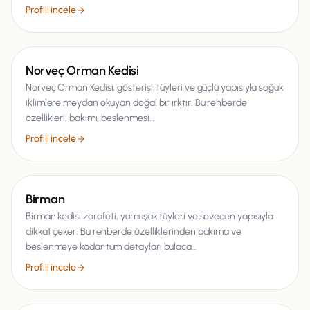
Profili incele
Kedi
Norveç Orman Kedisi
Norveç Orman Kedisi, gösterişli tüyleri ve güçlü yapısıyla soğuk
iklimlere meydan okuyan doğal bir ırktır. Bu rehberde
özellikleri, bakımı, beslenmesi…
Profili incele
Kedi
Birman
Birman kedisi zarafeti, yumuşak tüyleri ve sevecen yapısıyla
dikkat çeker. Bu rehberde özelliklerinden bakıma ve
beslenmeye kadar tüm detayları bulaca…
Profili incele