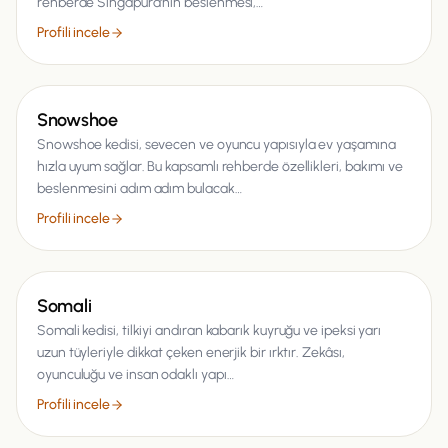
rehberde Singapura’nın beslenmesi,…
Profili incele
Kedi
Snowshoe
Snowshoe kedisi, sevecen ve oyuncu yapısıyla ev yaşamına
hızla uyum sağlar. Bu kapsamlı rehberde özellikleri, bakımı ve
beslenmesini adım adım bulacak…
Profili incele
Kedi
Somali
Somali kedisi, tilkiyi andıran kabarık kuyruğu ve ipeksi yarı
uzun tüyleriyle dikkat çeken enerjik bir ırktır. Zekâsı,
oyunculuğu ve insan odaklı yapı…
Profili incele