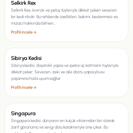
Kedi
Selkirk Rex
Selkirk Rex, kıvırcık ve peluş tüyleriyle dikkat çeken sevecen
bir kedi ırkıdır. Bu rehberde özellikleri, bakımı, beslenmesi ve
mizacı hakkında bilmen…
Profili incele
Kedi
Sibirya Kedisi
Sibirya kedisi, dayanıklı yapısı ve ipeksi üç katmanlı tüyleriyle
dikkat çeker. Sevecen, zeki ve aile dostu yapısıyla ev
yaşamına hızla uyum sağlar.
Profili incele
Kedi
Singapura
Singapura kedisi, dünyanın en küçük ırklarından biri olarak
zarif görünümü ve sevgi dolu karakteriyle öne çıkar. Bu