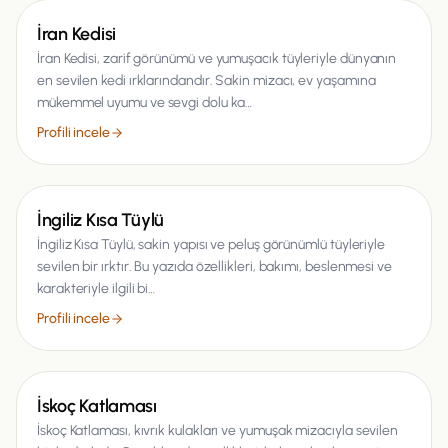
Kedi
İran Kedisi
İran Kedisi, zarif görünümü ve yumuşacık tüyleriyle dünyanın
en sevilen kedi ırklarındandır. Sakin mizacı, ev yaşamına
mükemmel uyumu ve sevgi dolu ka…
Profili incele
Kedi
İngiliz Kısa Tüylü
İngiliz Kısa Tüylü, sakin yapısı ve peluş görünümlü tüyleriyle
sevilen bir ırktır. Bu yazıda özellikleri, bakımı, beslenmesi ve
karakteriyle ilgili bi…
Profili incele
Kedi
İskoç Katlaması
İskoç Katlaması, kıvrık kulakları ve yumuşak mizacıyla sevilen