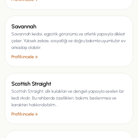
Kedi
Savannah
Savannah kedisi, egzotik görünümü ve atletik yapısıyla dikkat
çeker. Yüksek zekası, sosyalliği ve doğru bakımla uyumlu bir ev
arkadaşı olabilir.
Profili incele
Kedi
Scottish Straight
Scottish Straight, dik kulakları ve dengeli yapısıyla sevilen bir
kedi ırkıdır. Bu rehberde özellikleri, bakımı, beslenmesi ve
karakteri hakkında bilm…
Profili incele