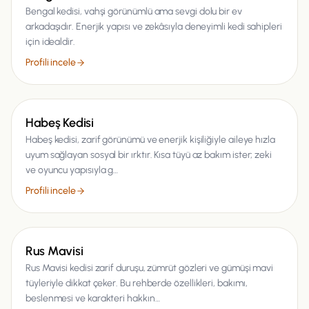
Bengal kedisi, vahşi görünümlü ama sevgi dolu bir ev
arkadaşıdır. Enerjik yapısı ve zekâsıyla deneyimli kedi sahipleri
için idealdir.
Profili incele
Kedi
Habeş Kedisi
Habeş kedisi, zarif görünümü ve enerjik kişiliğiyle aileye hızla
uyum sağlayan sosyal bir ırktır. Kısa tüyü az bakım ister; zeki
ve oyuncu yapısıyla g…
Profili incele
Kedi
Rus Mavisi
Rus Mavisi kedisi zarif duruşu, zümrüt gözleri ve gümüşi mavi
tüyleriyle dikkat çeker. Bu rehberde özellikleri, bakımı,
beslenmesi ve karakteri hakkın…