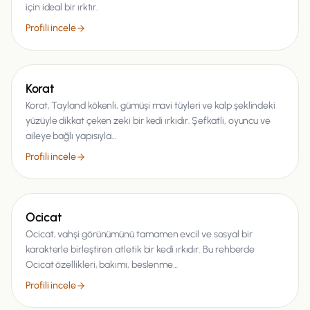
için ideal bir ırktır.
Profili incele
Kedi
Korat
Korat, Tayland kökenli, gümüşi mavi tüyleri ve kalp şeklindeki
yüzüyle dikkat çeken zeki bir kedi ırkıdır. Şefkatli, oyuncu ve
aileye bağlı yapısıyla…
Profili incele
Kedi
Ocicat
Ocicat, vahşi görünümünü tamamen evcil ve sosyal bir
karakterle birleştiren atletik bir kedi ırkıdır. Bu rehberde
Ocicat özellikleri, bakımı, beslenme…
Profili incele