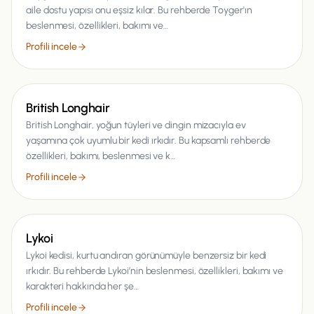
aile dostu yapısı onu eşsiz kılar. Bu rehberde Toyger'ın
beslenmesi, özellikleri, bakımı ve…
Profili incele
Kedi
British Longhair
British Longhair, yoğun tüyleri ve dingin mizacıyla ev
yaşamına çok uyumlu bir kedi ırkıdır. Bu kapsamlı rehberde
özellikleri, bakımı, beslenmesi ve k…
Profili incele
Kedi
Lykoi
Lykoi kedisi, kurtu andıran görünümüyle benzersiz bir kedi
ırkıdır. Bu rehberde Lykoi’nin beslenmesi, özellikleri, bakımı ve
karakteri hakkında her şe…
Profili incele