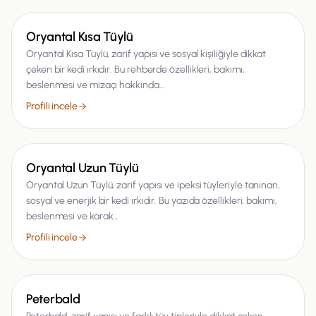
Kedi
Oryantal Kısa Tüylü
Oryantal Kısa Tüylü, zarif yapısı ve sosyal kişiliğiyle dikkat
çeken bir kedi ırkıdır. Bu rehberde özellikleri, bakımı,
beslenmesi ve mizaçı hakkında…
Profili incele
Kedi
Oryantal Uzun Tüylü
Oryantal Uzun Tüylü, zarif yapısı ve ipeksi tüyleriyle tanınan,
sosyal ve enerjik bir kedi ırkıdır. Bu yazıda özellikleri, bakımı,
beslenmesi ve karak…
Profili incele
Kedi
Peterbald