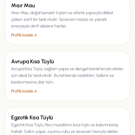
Kedi
Mısır Mau
Mısır Mau, doğal benekli tüyleri ve atletik yapısıyla dikkat
çeken, zarif bir kedi ırkıdır. Sevecen mizacı ve yüksek
enerjisiyle aktif ailelere harika…
Profili incele
Kedi
Avrupa Kısa Tüylü
Avrupa Kısa Tüylü, sağlam yapısı ve dengeli karakteriyle aileler
için ideal bir kedi ırkıdır. Bu rehberde özellikleri, bakımı ve
beslenmesine dair tüm…
Profili incele
Kedi
Egzotik Kısa Tüylü
Egzotik Kısa Tüylü, Pers muadilinin kısa tüylü ve bakımı kolay
halidir. Sakin yapısı, oyuncu ruhu ve sevecen tavrıyla aileler