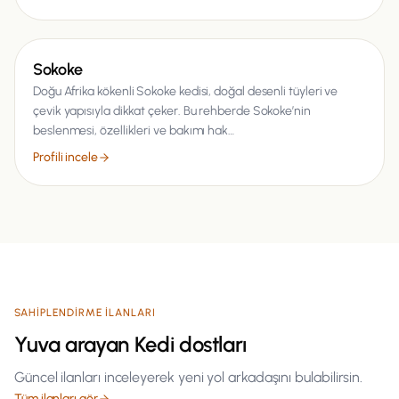
Kedi
Sokoke
Doğu Afrika kökenli Sokoke kedisi, doğal desenli tüyleri ve
çevik yapısıyla dikkat çeker. Bu rehberde Sokoke’nin
beslenmesi, özellikleri ve bakımı hak…
Profili incele
SAHIPLENDIRME ILANLARI
Yuva arayan
Kedi
dostları
Güncel ilanları inceleyerek yeni yol arkadaşını bulabilirsin.
Tüm ilanları gör