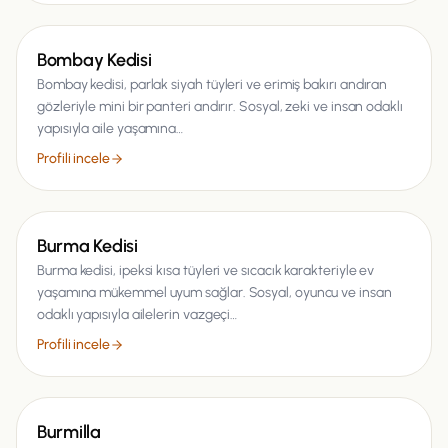
Kedi
Bombay Kedisi
Bombay kedisi, parlak siyah tüyleri ve erimiş bakırı andıran
gözleriyle mini bir panteri andırır. Sosyal, zeki ve insan odaklı
yapısıyla aile yaşamına…
Profili incele
Kedi
Burma Kedisi
Burma kedisi, ipeksi kısa tüyleri ve sıcacık karakteriyle ev
yaşamına mükemmel uyum sağlar. Sosyal, oyuncu ve insan
odaklı yapısıyla ailelerin vazgeçi…
Profili incele
Kedi
Burmilla