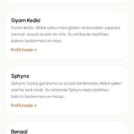
Kedi
Siyam Kedisi
Siyam kedisi, dikkat çekici mavi gözleri ve konuşkan yapısıyla
tanınan, sosyal ve zeki bir ırktır. Bu rehberde özellikleri,
bakımı, beslenmesi ve miza…
Profili incele
Kedi
Sphynx
Sphynx, tüysüz görünümü ve sıcacık karakteriyle dikkat çeken
özel bir kedi ırkıdır. Bu rehberde Sphynx kedi özellikleri,
bakımı, beslenmesi ve mizaçı…
Profili incele
Kedi
Bengal