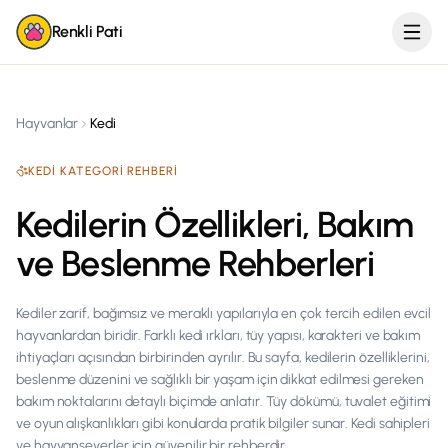
Renkli Pati
Hayvanlar
Kedi
KEDI
KATEGORI REHBERI
Kedilerin Özellikleri, Bakım
ve Beslenme Rehberleri
Kediler zarif, bağımsız ve meraklı yapılarıyla en çok tercih edilen evcil
hayvanlardan biridir. Farklı kedi ırkları, tüy yapısı, karakteri ve bakım
ihtiyaçları açısından birbirinden ayrılır. Bu sayfa, kedilerin özelliklerini,
beslenme düzenini ve sağlıklı bir yaşam için dikkat edilmesi gereken
bakım noktalarını detaylı biçimde anlatır. Tüy dökümü, tuvalet eğitimi
ve oyun alışkanlıkları gibi konularda pratik bilgiler sunar. Kedi sahipleri
ve hayvanseverler için güvenilir bir rehberdir