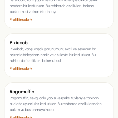
Peterbald, zarif yapısı ve farklı tüy tipleriyle dikkat çeken
modern bir kedi ırkıdır. Bu rehberde özellikleri, bakımı,
beslenmesi ve karakterini ayrı…
Profili incele
Kedi
Pixiebob
Pixiebob, vahşi vaşak görünümünü evcil ve sevecen bir
mizacla birleştiren, nadir ve etkileyici bir kedi ırkıdır. Bu
rehberde özellikleri, bakımı, besl…
Profili incele
Kedi
Ragamuffin
Ragamuffin, sevgi dolu yapısı ve ipeksi tüyleriyle tanınan,
ailelerle uyumlu bir kedi ırkıdır. Bu rehberde özelliklerinden
bakım ve beslenmeye kadar t…
Profili incele