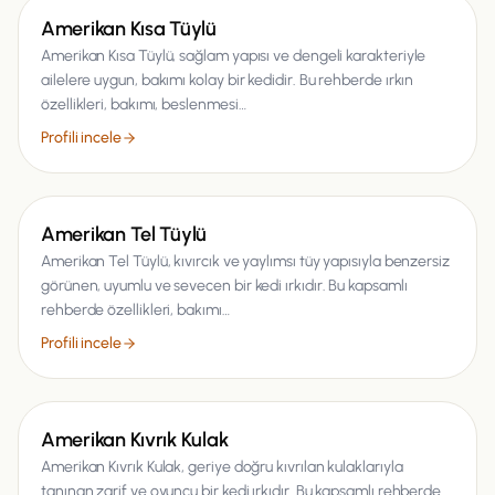
Kedi
Amerikan Kısa Tüylü
Amerikan Kısa Tüylü, sağlam yapısı ve dengeli karakteriyle
ailelere uygun, bakımı kolay bir kedidir. Bu rehberde ırkın
özellikleri, bakımı, beslenmesi…
Profili incele
Kedi
Amerikan Tel Tüylü
Amerikan Tel Tüylü, kıvırcık ve yaylımsı tüy yapısıyla benzersiz
görünen, uyumlu ve sevecen bir kedi ırkıdır. Bu kapsamlı
rehberde özellikleri, bakımı…
Profili incele
Kedi
Amerikan Kıvrık Kulak
Amerikan Kıvrık Kulak, geriye doğru kıvrılan kulaklarıyla
tanınan zarif ve oyuncu bir kedi ırkıdır. Bu kapsamlı rehberde