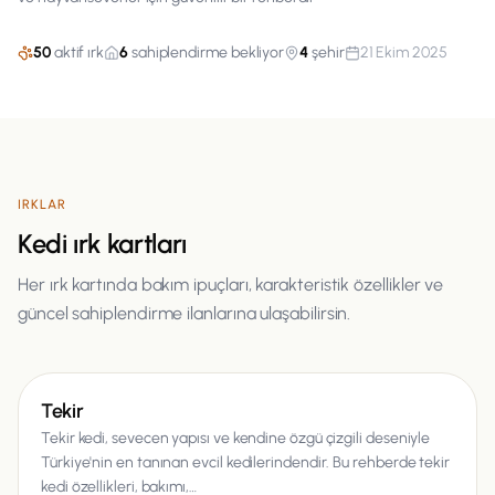
50
aktif ırk
6
sahiplendirme bekliyor
4
şehir
21 Ekim 2025
IRKLAR
Kedi
ırk kartları
Her ırk kartında bakım ipuçları, karakteristik özellikler ve
güncel sahiplendirme ilanlarına ulaşabilirsin.
Kedi
Tekir
Tekir kedi, sevecen yapısı ve kendine özgü çizgili deseniyle
Türkiye'nin en tanınan evcil kedilerindendir. Bu rehberde tekir
kedi özellikleri, bakımı,…