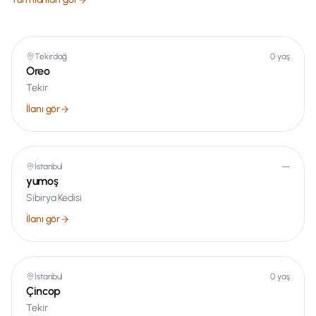
Tekirdağ
0 yaş
Oreo
Tekir
İlanı gör
İstanbul
—
yumoş
Sibirya Kedisi
İlanı gör
İstanbul
0 yaş
Çincop
Tekir