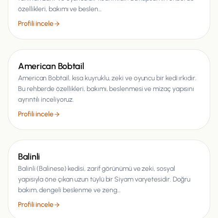
özellikleri, bakımı ve beslen…
Profili incele
Kedi
American Bobtail
American Bobtail, kısa kuyruklu, zeki ve oyuncu bir kedi ırkıdır.
Bu rehberde özellikleri, bakımı, beslenmesi ve mizaç yapısını
ayrıntılı inceliyoruz.
Profili incele
Kedi
Balinli
Balinli (Balinese) kedisi, zarif görünümü ve zeki, sosyal
yapısıyla öne çıkan uzun tüylü bir Siyam varyetesidir. Doğru
bakım, dengeli beslenme ve zeng…
Profili incele