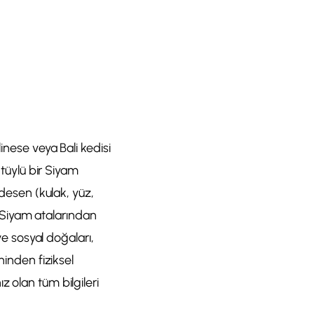
inese veya Bali kedisi
 tüylü bir Siyam
 desen (kulak, yüz,
ri Siyam atalarından
ve sosyal doğaları,
ninden fiziksel
z olan tüm bilgileri