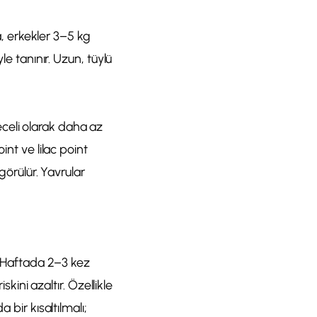
da, erkekler 3–5 kg
le tanınır. Uzun, tüylü
celi olarak daha az
int ve lilac point
görülür. Yavrular
r. Haftada 2–3 kez
skini azaltır. Özellikle
 bir kısaltılmalı;