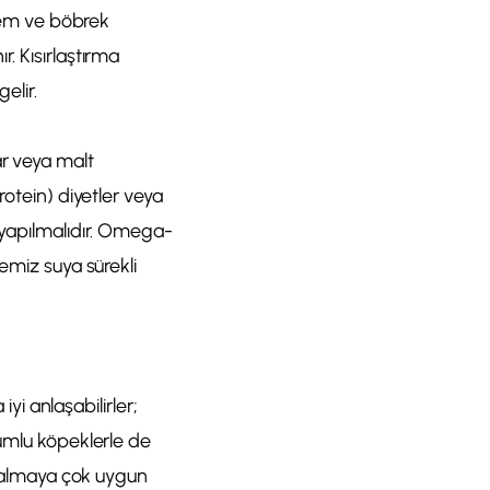
klem ve böbrek
. Kısırlaştırma
elir.
ar veya malt
rotein) diyetler veya
a yapılmalıdır. Omega-
temiz suya sürekli
iyi anlaşabilirler;
yumlu köpeklerle de
z kalmaya çok uygun