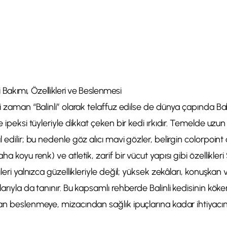
si Bakımı, Özellikleri ve Beslenmesi
mi zaman “Balinli” olarak telaffuz edilse de dünya çapında Bal
e ipeksi tüyleriyle dikkat çeken bir kedi ırkıdır. Temelde uzun
 edilir; bu nedenle göz alıcı mavi gözler, belirgin colorpoint
ha koyu renk) ve atletik, zarif bir vücut yapısı gibi özellikle
ileri yalnızca güzellikleriyle değil; yüksek zekâları, konuşkan 
arıyla da tanınır. Bu kapsamlı rehberde Balinli kedisinin köke
an beslenmeye, mizacından sağlık ipuçlarına kadar ihtiyacını