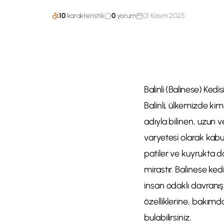
10
karakteristik
0
yorum
01 Kasım 2025
Balinli (Balinese) Kedi
Balinli, ülkemizde ki
adıyla bilinen, uzun v
varyetesi olarak kabul
patiler ve kuyrukta da
mirastır. Balinese ked
insan odaklı davranışl
özelliklerine, bakımd
bulabilirsiniz.