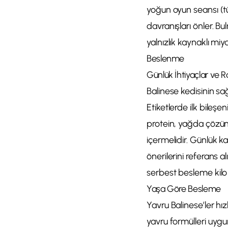
yoğun oyun seansı (tü
davranışları önler. Bu
yalnızlık kaynaklı miy
Beslenme
Günlük İhtiyaçlar ve 
Balinese kedisinin sağl
Etiketlerde ilk bileşen
protein, yağda çözüne
içermelidir. Günlük k
önerilerini referans 
serbest besleme kilo 
Yaşa Göre Besleme
Yavru Balinese’ler h
yavru formülleri uygu