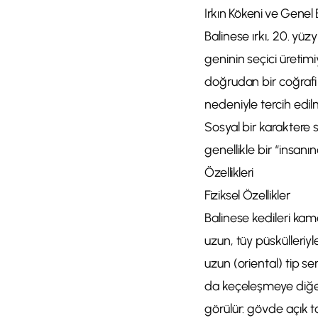
Irkın Kökeni ve Genel 
Balinese ırkı, 20. yü
geninin seçici üretimiy
doğrudan bir coğrafi b
nedeniyle tercih edilmi
Sosyal bir karaktere 
genellikle bir “insanı
Özellikleri
Fiziksel Özellikler
Balinese kedileri ka
uzun, tüy püskülleriyl
uzun (oriental) tip s
da keçeleşmeye diğer 
görülür: gövde açık 