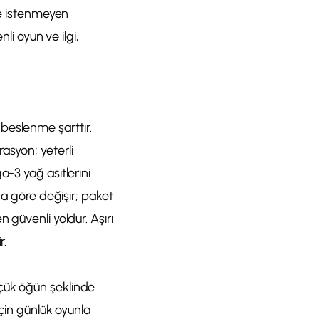
 ve istenmeyen
li oyun ve ilgi,
r beslenme şarttır.
 rasyon; yeterli
a-3 yağ asitlerini
na göre değişir; paket
 güvenli yoldur. Aşırı
r.
üçük öğün şeklinde
için günlük oyunla