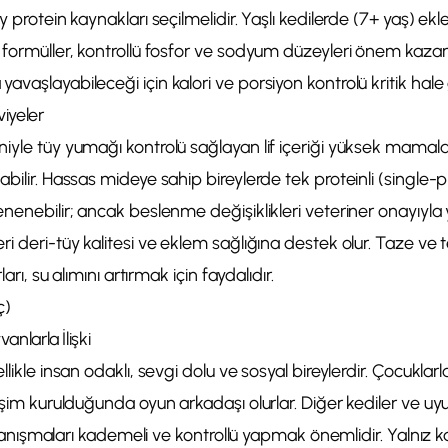
ay protein kaynakları seçilmelidir. Yaşlı kedilerde (7+ yaş) e
 formüller, kontrollü fosfor ve sodyum düzeyleri önem kazanır
vaşlayabileceği için kalori ve porsiyon kontrolü kritik hale g
viyeler
niyle tüy yumağı kontrolü sağlayan lif içeriği yüksek mamal
abilir. Hassas mideye sahip bireylerde tek proteinli (single-p
enenebilir; ancak beslenme değişiklikleri veteriner onayıyl
ri deri-tüy kalitesi ve eklem sağlığına destek olur. Taze ve 
ları, su alımını artırmak için faydalıdır.
ç)
anlarla İlişki
likle insan odaklı, sevgi dolu ve sosyal bireylerdir. Çocuklarla 
leşim kurulduğunda oyun arkadaşı olurlar. Diğer kediler ve u
er; tanışmaları kademeli ve kontrollü yapmak önemlidir. Yalnı