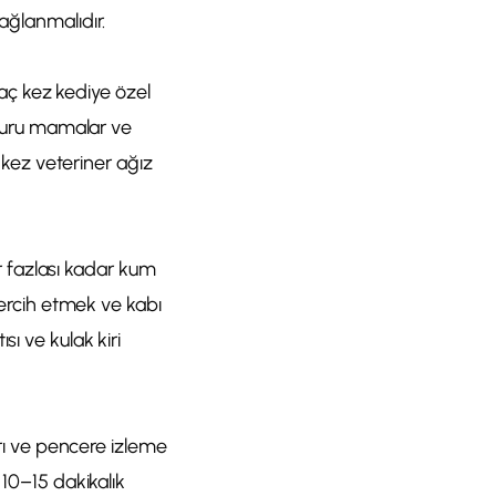
ağlanmalıdır.
rkaç kez kediye özel
ı kuru mamalar ve
r kez veteriner ağız
ir fazlası kadar kum
 tercih etmek ve kabı
ı ve kulak kiri
arı ve pencere izleme
 10–15 dakikalık