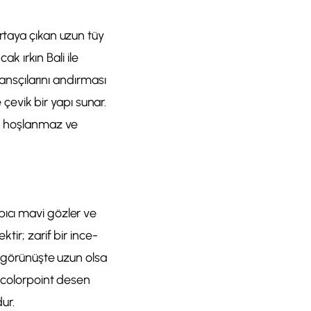
rtaya çıkan uzun tüy
ak ırkın Bali ile
dansçılarını andırması
e çevik bir yapı sunar.
an hoşlanmaz ve
pıcı mavi gözler ve
tir; zarif bir ince-
, görünüşte uzun olsa
k colorpoint desen
ur.