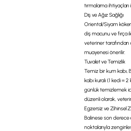
tırmalama ihtiyaçları
Diş ve Ağız Sağlığı
Oriental/Siyam kökenli
diş macunu ve fırça i
veteriner tarafından ö
muayenesi önerilir.
Tuvalet ve Temizlik
Temiz bir kum kabı, Ba
kabı kuralı (1 kedi = 
günlük temizlemek idr
düzenli olarak, veter
Egzersiz ve Zihinsel 
Balinese son derece ak
noktalarıyla zenginle