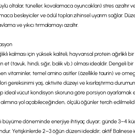
ylü oltalar, tüneller, kovalamaca oyuncakları) stres azaltır
lmaca besleyiciler ve ödül topları zihinsel uyarım sağlar. Düzen
avlama ve yıkıcı tırmalamayı azaltır.
Rasyon
ıklı kalması için yüksek kaliteli, hayvansal protein ağırlıklı bi
in et (tavuk, hindi, sığır, balık vb.) olması idealdir. Dengeli bir
n vitaminler, temel amino asitler (özellikle taurin) ve omeg
alori gereksinimi yaş, aktivite düzeyi ve kısırlaştırma durumu
alıp ideal vücut kondisyon skoruna göre porsiyon ayarlamak en
alımına yol açabileceğinden, ölçülü öğünler tercih edilmelidi
ızlı büyüme döneminde enerjiye ihtiyaç duyar; günde 3–4 k
ndur. Yetişkinlerde 2–3 öğün düzeni idealdir; aktif Balinese 