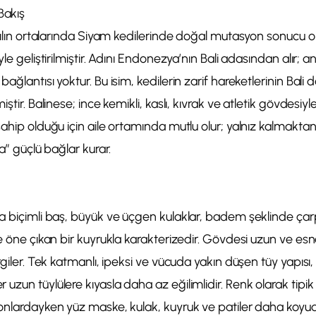
Bakış
zyılın ortalarında Siyam kedilerinde doğal mutasyon sonucu o
le geliştirilmiştir. Adını Endonezya’nın Bali adasından alır; anc
ağlantısı yoktur. Bu isim, kedilerin zarif hareketlerinin Bali 
ştir. Balinese; ince kemikli, kaslı, kıvrak ve atletik gövdesiyl
sahip olduğu için aile ortamında mutlu olur; yalnız kalmakt
na” güçlü bağlar kurar.
ma biçimli baş, büyük ve üçgen kulaklar, badem şeklinde çar
e öne çıkan bir kuyrukla karakterizedir. Gövdesi uzun ve esnek
ergiler. Tek katmanlı, ipeksi ve vücuda yakın düşen tüy yapısı
uzun tüylülere kıyasla daha az eğilimlidir. Renk olarak tipi
tonlardayken yüz maske, kulak, kuyruk ve patiler daha koyud