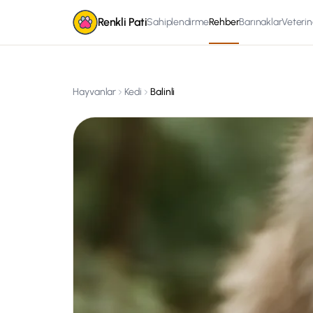
Renkli Pati
Sahiplendirme
Rehber
Barınaklar
Veterin
Hayvanlar
Kedi
Balinli