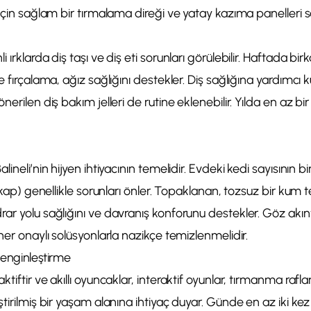
 için sağlam bir tırmalama direği ve yatay kazıma panelleri s
 ırklarda diş taşı ve diş eti sorunları görülebilir. Haftada bi
le fırçalama, ağız sağlığını destekler. Diş sağlığına yardımc
nerilen diş bakım jelleri de rutine eklenebilir. Yılda en az bi
lineli’nin hijyen ihtiyacının temelidir. Evdeki kedi sayısının b
2 kap) genellikle sorunları önler. Topaklanan, tozsuz bir kum
ar yolu sağlığını ve davranış konforunu destekler. Göz akıntıs
iner onaylı solüsyonlarla nazikçe temizlenmelidir.
Zenginleştirme
tiftir ve akıllı oyuncaklar, interaktif oyunlar, tırmanma rafl
ştirilmiş bir yaşam alanına ihtiyaç duyar. Günde en az iki kez