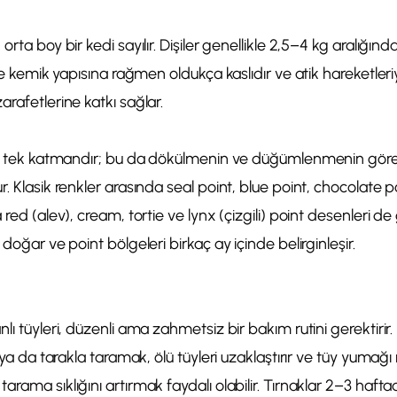
orta boy bir kedi sayılır. Dişiler genellikle 2,5–4 kg aralığın
nce kemik yapısına rağmen oldukça kaslıdır ve atik hareketleriy
arafetlerine katkı sağlar.
 ve tek katmandır; bu da dökülmenin ve düğümlenmenin göre
. Klasik renkler arasında seal point, blue point, chocolate po
 red (alev), cream, tortie ve lynx (çizgili) point desenleri de 
 doğar ve point bölgeleri birkaç ay içinde belirginleşir.
nlı tüyleri, düzenli ama zahmetsiz bir bakım rutini gerektiri
 ya da tarakla taramak, ölü tüyleri uzaklaştırır ve tüy yumağı ri
rama sıklığını artırmak faydalı olabilir. Tırnaklar 2–3 haftada