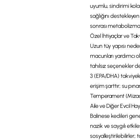
uyumlu, sindirimi kol
sağlığını destekleyen
sonrası metabolizma ya
Özel İhtiyaçlar ve Tak
Uzun tüy yapısı nede
macunları yardımcı ol
tahılsız seçenekler d
3 (EPA/DHA) takviyele
erişim şarttır; su pınar
Temperament (Miza
Aile ve Diğer Evcil Hayv
Balinese kedileri genel
nazik ve saygılı etki
sosyalleştirilebilirl