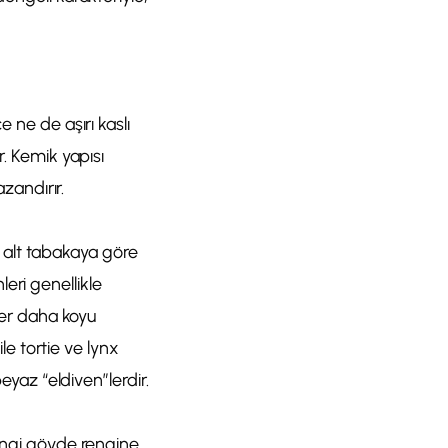
 ne de aşırı kaslı
r. Kemik yapısı
azandırır.
ın alt tabakaya göre
eri genellikle
eler daha koyu
ile tortie ve lynx
eyaz “eldiven”lerdir.
rengi gövde rengine