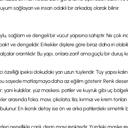
um sağlayan ve insan odaklı bir arkadaş olarak bilinir.
lu, sağlam ve dengeli bir vücut yapısına sahiptir. Ne çok ince
 ve dengelidir. Erkekler dişilere göre biraz daha iri olabili
alçalar orantılıdır. Bu yapı, onlara zarif ama güçlü bir duruş k
ci özelliği ipeksi dokudaki yarı uzun tüyleridir. Tüy yapısı kal
; bu sayede matlaşmaya daha az eğilim gösterir. Renk desenl
r; yani kulaklar, yüz maskesi, patiler ve kuyruk gibi uç bölg
er arasında foka, mavi, çikolata, lila, kırmızı ve krem tonları 
ı bulunur. En ikonik detay ise ön ve arka patilerdeki simetrik b
zleri genellikle canlı, derin mavi renktedir. Yüzdeki maske 