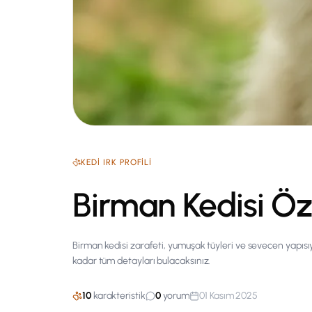
KEDI
IRK PROFILI
Birman Kedisi Öze
Birman kedisi zarafeti, yumuşak tüyleri ve sevecen yapıs
kadar tüm detayları bulacaksınız.
10
karakteristik
0
yorum
01 Kasım 2025