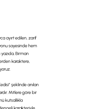
ca ayırt edilen, zarif
tasyonu sayesinde hem
Bu yazıda, Birman
lerden karaktere,
yoruz.
edisi” şeklinde anılan
dır. Mitlere göre bir
ü kutsallıkla
dengeli karakteriyle,