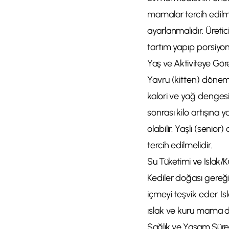
mamalar tercih edilmel
ayarlanmalıdır. Üretic
tartım yapıp porsiyo
Yaş ve Aktiviteye Gör
Yavru (kitten) dönem
kalori ve yağ dengesin
sonrası kilo artışına 
olabilir. Yaşlı (seni
tercih edilmelidir.
Su Tüketimi ve Islak
Kediler doğası gereği
içmeyi teşvik eder. I
ıslak ve kuru mama d
Sağlık ve Yaşam Süre