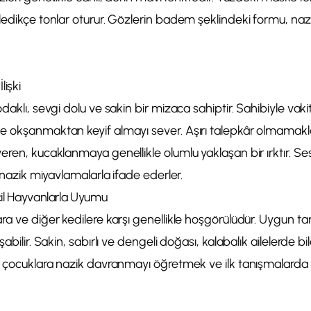
ledikçe tonlar oturur. Gözlerin badem şeklindeki formu, nazi
lişki
odaklı, sevgi dolu ve sakin bir mizaca sahiptir. Sahibiyle va
 okşanmaktan keyif almayı sever. Aşırı talepkâr olmamakla b
eren, kucaklanmaya genellikle olumlu yaklaşan bir ırktır. S
i nazik miyavlamalarla ifade ederler.
cil Hayvanlarla Uyumu
ra ve diğer kedilere karşı genellikle hoşgörülüdür. Uygun tan
şabilir. Sakin, sabırlı ve dengeli doğası, kalabalık ailelerde
de çocuklara nazik davranmayı öğretmek ve ilk tanışmalarda 