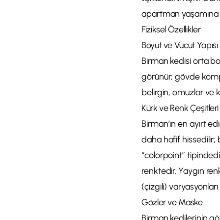
apartman yaşamına uy
Fiziksel Özellikler
Boyut ve Vücut Yapısı
Birman kedisi orta boy
görünür; gövde kompakt
belirgin, omuzlar ve k
Kürk ve Renk Çeşitleri
Birman’ın en ayırt edi
daha hafif hissedilir
“colorpoint” tipindedi
renktedir. Yaygın renkl
(çizgili) varyasyonlar
Gözler ve Maske
Birman kedilerinin gö