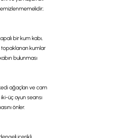
 temizlenmemelidir;
kapalı bir kum kabı,
n, topaklanan kumlar
r kabın bulunması
 kedi ağaçları ve cam
k iki-üç oyun seansı
asını önler.
dengeli içerikli