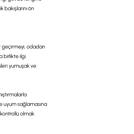
k bakışlarını ön
kit geçirmeyi, odadan
irlikte ilgi
esleri yumuşak ve
ıştırmalarla
 bile uyum sağlamasına
kontrollü olmak