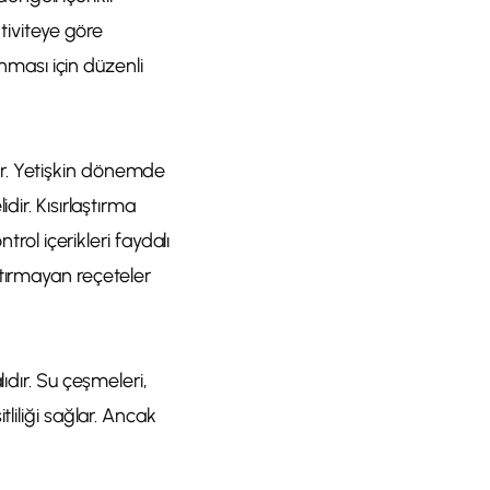
ktiviteye göre
unması için düzenli
ir. Yetişkin dönemde
dir. Kısırlaştırma
trol içerikleri faydalı
rtırmayan reçeteler
ıdır. Su çeşmeleri,
liliği sağlar. Ancak