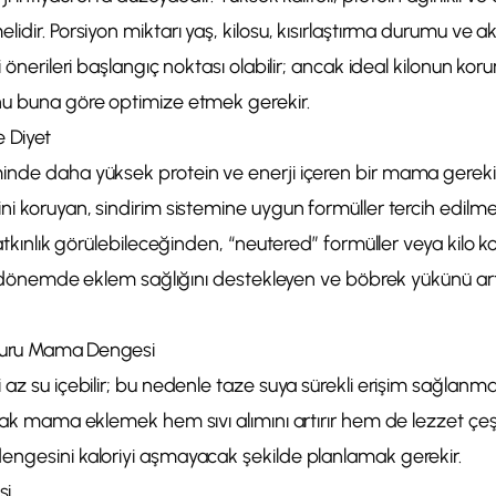
idir. Porsiyon miktarı yaş, kilosu, kısırlaştırma durumu ve a
i önerileri başlangıç noktası olabilir; ancak ideal kilonun kor
nu buna göre optimize etmek gerekir.
e Diyet
inde daha yüksek protein ve enerji içeren bir mama gerek
i koruyan, sindirim sistemine uygun formüller tercih edilmeli
yatkınlık görülebileceğinden, “neutered” formüller veya kilo kon
or) dönemde eklem sağlığını destekleyen ve böbrek yükünü a
/Kuru Mama Dengesi
 az su içebilir; bu nedenle taze suya sürekli erişim sağlanmal
slak mama eklemek hem sıvı alımını artırır hem de lezzet çeşit
engesini kaloriyi aşmayacak şekilde planlamak gerekir.
si