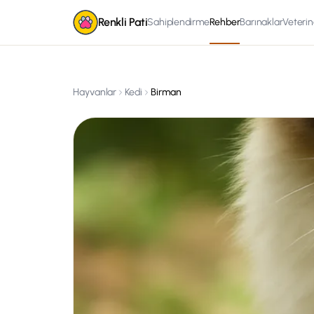
Renkli Pati
Sahiplendirme
Rehber
Barınaklar
Veterin
Hayvanlar
Kedi
Birman