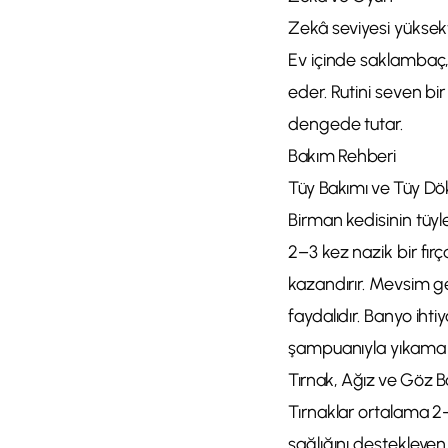
Zekâ seviyesi yüksekti
Ev içinde saklambaç,
eder. Rutini seven bi
dengede tutar.
Bakım Rehberi
Tüy Bakımı ve Tüy D
Birman kedisinin tüyle
2–3 kez nazik bir fır
kazandırır. Mevsim ge
faydalıdır. Banyo ihtiy
şampuanıyla yıkama yet
Tırnak, Ağız ve Göz B
Tırnaklar ortalama 2–4
sağlığını destekleyen 