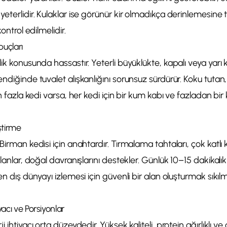
yeterlidir. Kulaklar ise görünür kir olmadıkça derinlemesine
kontrol edilmelidir.
puçları
ik konusunda hassastır. Yeterli büyüklükte, kapalı veya yarı 
endiğinde tuvalet alışkanlığını sorunsuz sürdürür. Koku tuta
en fazla kedi varsa, her kedi için bir kum kabı ve fazladan bi
ştirme
 Birman kedisi için anahtardır. Tırmalama tahtaları, çok katlı
alanlar, doğal davranışlarını destekler. Günlük 10–15 dakikalı
en dış dünyayı izlemesi için güvenli bir alan oluşturmak sıkılm
acı ve Porsiyonlar
 ihtiyacı orta düzeydedir. Yüksek kaliteli, protein ağırlıklı ve 