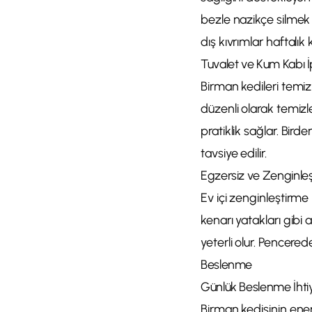
bezle nazikçe silmek 
dış kıvrımlar haftalık 
Tuvalet ve Kum Kabı İ
Birman kedileri temizl
düzenli olarak temizl
pratiklik sağlar. Bird
tavsiye edilir.
Egzersiz ve Zenginle
Ev içi zenginleştirme
kenarı yatakları gibi 
yeterli olur. Pencered
Beslenme
Günlük Beslenme İhtiy
Birman kedisinin enerji