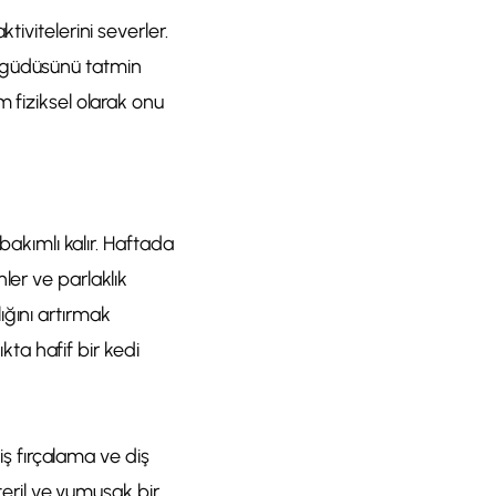
ivitelerini severler.
içgüdüsünü tatmin
 fiziksel olarak onu
bakımlı kalır. Haftada
ler ve parlaklık
ığını artırmak
ıkta hafif bir kedi
diş fırçalama ve diş
steril ve yumuşak bir