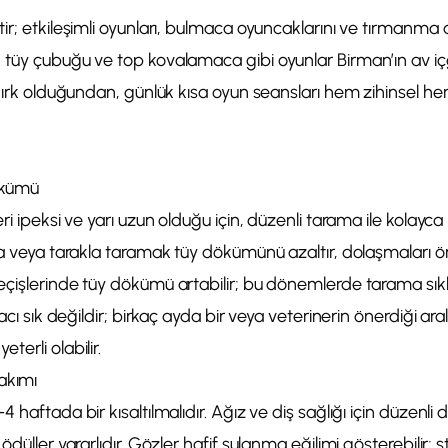
r; etkileşimli oyunları, bulmaca oyuncaklarını ve tırmanma akt
 tüy çubuğu ve top kovalamaca gibi oyunlar Birman’ın av 
r ırk olduğundan, günlük kısa oyun seansları hem zihinsel hem
ökümü
ri ipeksi ve yarı uzun olduğu için, düzenli tarama ile kolayca 
ça veya tarakla taramak tüy dökümünü azaltır, dolaşmaları ön
çişlerinde tüy dökümü artabilir; bu dönemlerde tarama sıkl
acı sık değildir; birkaç ayda bir veya veterinerin önerdiği aral
erli olabilir.
akımı
 haftada bir kısaltılmalıdır. Ağız ve diş sağlığı için düzenli 
ödüller yararlıdır. Gözler hafif sulanma eğilimi gösterebilir; 