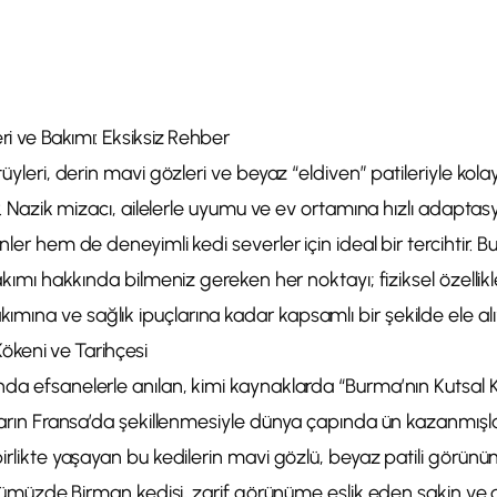
eri ve Bakımı: Eksiksiz Rehber
tüyleri, derin mavi gözleri ve beyaz “eldiven” patileriyle kolay
tır. Nazik mizacı, ailelerle uyumu ve ev ortamına hızlı adap
nler hem de deneyimli kedi severler için ideal bir tercihtir. 
bakımı hakkında bilmeniz gereken her noktayı; fiziksel özellik
ına ve sağlık ipuçlarına kadar kapsamlı bir şekilde ele alı
Kökeni ve Tarihçesi
da efsanelerle anılan, kimi kaynaklarda “Burma’nın Kutsal K
yların Fransa’da şekillenmesiyle dünya çapında ün kazanmışlar
birlikte yaşayan bu kedilerin mavi gözlü, beyaz patili görünüm
 Günümüzde Birman kedisi, zarif görünüme eşlik eden sakin ve 