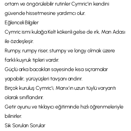
ortam ve öngörülebilir rutinler Cymric’in kendini
güvende hissetmesine yardımcı olur.
Eğlenceli Bilgiler
Cymric ismi kulağa Kelt kökenli gelse de ırk, Man Adası
ile özdeşleşir.
Rumpy, rumpy riser, stumpy ve longy olmak üzere
farklı kuyruk tipleri vardır.
Güçlü arka bacakları sayesinde kısa sıçramalar
yapabilir; yürüyüşleri tavşanı andırır.
Birçok kuruluş Cymric’i, Manx’ın uzun tüylü varyantı
olarak sınıflandırır.
Getir oyunu ve tıklayıcı eğitiminde hızlı öğrenmeleriyle
bilinirler.
Sık Sorulan Sorular