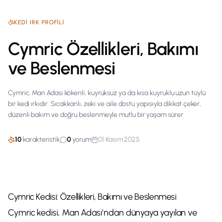
KEDI
IRK PROFILI
Cymric Özellikleri, Bakımı
ve Beslenmesi
Cymric, Man Adası kökenli, kuyruksuz ya da kısa kuyruklu uzun tüylü
bir kedi ırkıdır. Sıcakkanlı, zeki ve aile dostu yapısıyla dikkat çeker,
düzenli bakım ve doğru beslenmeyle mutlu bir yaşam sürer.
10
karakteristik
0
yorum
01 Kasım 2025
Cymric Kedisi: Özellikleri, Bakımı ve Beslenmesi
Cymric kedisi, Man Adası’ndan dünyaya yayılan ve