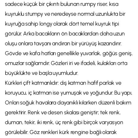
sadece küçük bir çıkıntı bulunan rumpy riser, kısa
kuyruklu stumpy ve neredeyse normal uzunlukta bir
kuyruğa sahip longy olarak dört temel kuyruk tipi
görülür. Arka bacakların ön bacaklardan daha uzun
oluşu onlara tavşanı andıran bir yürüyüş kazandırır.
Gövde ve kafa hatları genellikle yuvarlak, göğüs geniş,
omuzlar sağlamdır. Gözleri iri ve ifadeli, kulakları orta
büyüklükte ve başla uyumludur.
Kürkleri çift katmanlıdır: dış katman hafif parlak ve
koruyucu, iç katman ise yumuşak ve yoğundur. Bu yapı,
Onları soğuk havalara dayanıklı kılarken düzenli bakım
gerektirir. Renk ve desen skalası geniştir; tek renk,
duman, tekir, iki renk, üç renk gibi birçok varyasyon
görülebilir. Göz renkleri kürk rengine bağlı olarak