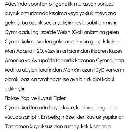
Adası’nda spontan bir genetik mutasyon sonucu
kuyruk omurlarında kısalma veya yokluk meydana
gelmiş, bu özellik seçici yetiştirmeyle sabitlenmiştir.
Cymric adı, İngilizce’de Welsh (Gal) anlamına gelen
Cymric kelimesinden gelir; ancak ırkın gerçek kökeni
Man Adası’dır. 20. yüzyılın ortalarından itibaren Kuzey
Amerika ve Avrupa’da tanınırlık kazanan Cymric, bazı
kedi kuruluşları tarafından Manx’ın uzun tüylü varyantı
olarak, bazıları tarafından ise ayrı bir ırk gibi kabul
edilmiştir.
Fiziksel Yapı ve Kuyruk Tipleri
Cymric kedileri orta büyüklükte, kaslı ve dengeli bir
vücuda sahiptir. En belirgin özellikleri kuyruk yapılarıdır.
Tamamen kuyruksuz olan rumpy, kök kısmında