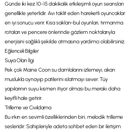
Günde iki kez 10-15 dakikalık etkileşimli oyun seansları
genellikle yeterlidir. Avı taklit eden hareketli oyuncaklar
en iyi sonucu verir. Kısa saklan-bul oyunları, tırmanma
rotaları ve pencere önlerinde gözlem noktalarıyla
enerjisini sağlıklı şekilde atmasına yardımcı olabilirsiniz.
Eğlenceli Bilgiler
Suya Olan İlgi
Pek çok Maine Coon su damlalarını izlemeyi, akan
muslukla oynayıp patilerini ıslatmayı sever. Tüy
yapılarının suyu kısmen itiyor olması bu merakı daha
keyifli hale getirir.
Trilleme ve Cıvıldama
Bu ırkın en sevimli özelliklerinden biri, melodik trilleme
sesleridir. Sahipleriyle adeta sohbet eden bir iletişim