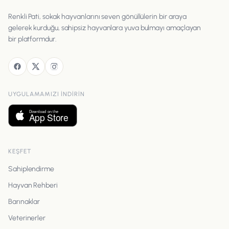
Renkli Pati, sokak hayvanlarını seven gönüllülerin bir araya
gelerek kurduğu, sahipsiz hayvanlara yuva bulmayı amaçlayan
bir platformdur.
UYGULAMAMIZI INDIRIN
KEŞFET
Sahiplendirme
Hayvan Rehberi
Barınaklar
Veterinerler