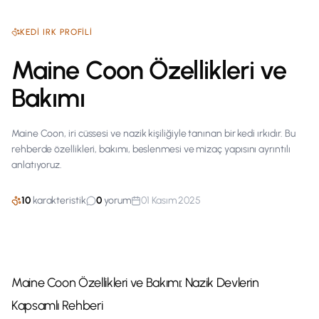
KEDI
IRK PROFILI
Maine Coon Özellikleri ve
Bakımı
Maine Coon, iri cüssesi ve nazik kişiliğiyle tanınan bir kedi ırkıdır. Bu
rehberde özellikleri, bakımı, beslenmesi ve mizaç yapısını ayrıntılı
anlatıyoruz.
10
karakteristik
0
yorum
01 Kasım 2025
Maine Coon Özellikleri ve Bakımı: Nazik Devlerin
Kapsamlı Rehberi