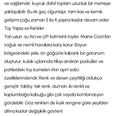
ve sağlamdır; kuyruk dahil toplam uzunluk bir metreye
yaklaşabilir. Bu ırk geç olgunlaşır, tam kas ve kemik
gelişimi çoğu zaman 3 ila 4 yaşına kadar devam eder.
Tüy Yapısı ve Renkler
Yarı uzun, su itici ve çift katmanlı tüyler, Maine Coon'ları
soğuk ve nemli havalara karşı korur. Boyun
bölgesindeki yele, ön göğüste kabarık bir görünüm
oluşturur; kulak uçlarında tilkiyi andıran püsküller ve
patilerdeki tüy kümeleri ırkın ayırt edici
özelliklerindendir. Renk ve desen çeşitliliği oldukça
geniştir: tabby, tek renk, duman, iki renkli ve
kaplumbağa kabuğu gibi çok sayıda kombinasyon
görülebilir. Göz renkleri de kürk rengine göre yeşilden
altına kadar değişiklik gösterir.