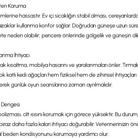
şten Koruma
şimlerine hassastır. Ev içi sıcaklığın stabil olması, cereyanl
zaklar kullanma konfor sağlar. Doğrudan güneşe uzun süre
yete neden olabilir; pencere önlerinde gölgelik ve güneşin di
anma İhtiyacı
rnak kısaltma, mobilya hasarını ve yaralanmaları önler. Tırmal
k katlı kedi ağaçları hem fiziksel hem de zihinsel ihtiyaçlar
erek günlük oyun seanslarına zaman ayrılmalıdır.
ri Dengesi
olizması, cilt ısısını korumak için görece yüksektir. Bu durum
biraz daha fazla kalori ihtiyacı doğurabilir. Veterinerinizin ön
al beden kondisyonunu korumaya yardımcı olur.