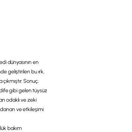
 kedi dünyasının en
e geliştirilen bu ırk,
 çıkmıştır. Sonuç;
ife gibi gelen tüysüz
san odaklı ve zeki
ıldanan ve etkileşimi
nlük bakım