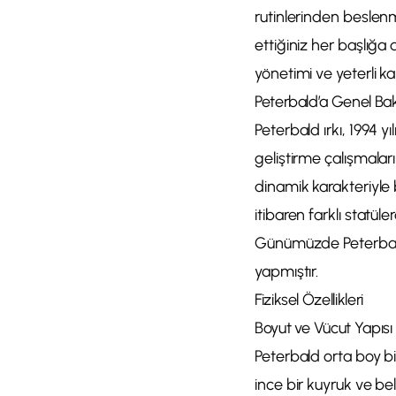
rutinlerinden beslenm
ettiğiniz her başlığa 
yönetimi ve yeterli ka
Peterbald’a Genel Ba
Peterbald ırkı, 1994 yı
geliştirme çalışmalar
dinamik karakteriyle b
itibaren farklı statü
Günümüzde Peterbald,
yapmıştır.
Fiziksel Özellikleri
Boyut ve Vücut Yapısı
Peterbald orta boy bi
ince bir kuyruk ve be