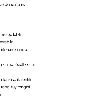
lde daha narin,
issedilebilir.
erebilir.
irli kısımlarında
rkın hat özelliklerini
tonlara, iki renkli
rengi tüy rengini
r.