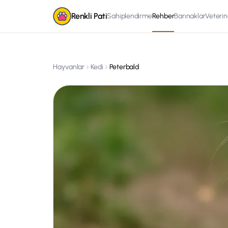
Renkli Pati
Sahiplendirme
Rehber
Barınaklar
Veterin
Hayvanlar
Kedi
Peterbald