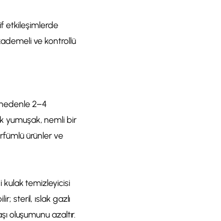
tif etkileşimlerde
 kademeli ve kontrollü
Bu nedenle 2–4
rak yumuşak, nemli bir
arfümlü ürünler ve
i kulak temizleyicisi
; steril, ıslak gazlı
aşı oluşumunu azaltır.