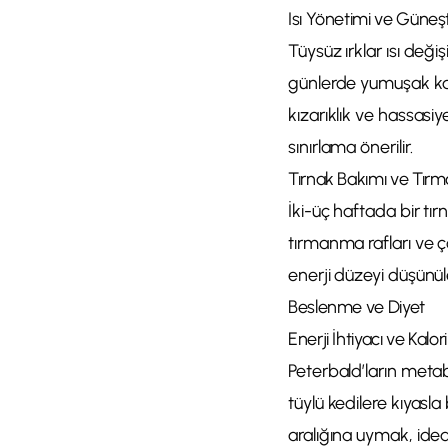
Isı Yönetimi ve Güne
Tüysüz ırklar ısı deği
günlerde yumuşak ka
kızarıklık ve hassasi
sınırlama önerilir.
Tırnak Bakımı ve Tırm
İki-üç haftada bir tı
tırmanma rafları ve ço
enerji düzeyi düşünül
Beslenme ve Diyet
Enerji İhtiyacı ve Kalo
Peterbald’ların metab
tüylü kedilere kıyasla 
aralığına uymak, ide