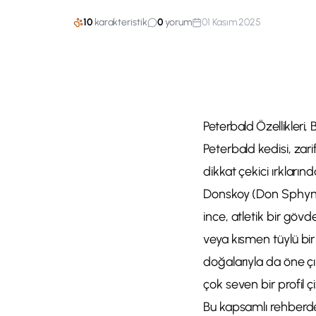
10
karakteristik
0
yorum
01 Kasım 2025
Peterbald Özellikleri,
Peterbald kedisi, zari
dikkat çekici ırklarınd
Donskoy (Don Sphynx) 
ince, atletik bir gö
veya kısmen tüylü bir 
doğalarıyla da öne çık
çok seven bir profil çi
Bu kapsamlı rehberde 