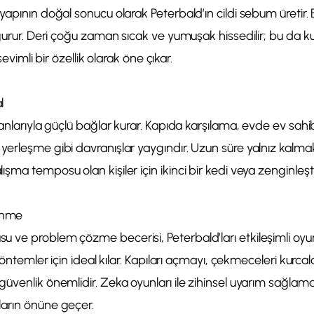
yapının doğal sonucu olarak Peterbald’ın cildi sebum üretir. 
oğurur. Deri çoğu zaman sıcak ve yumuşak hissedilir; bu da 
 sevimli bir özellik olarak öne çıkar.
l
sanlarıyla güçlü bağlar kurar. Kapıda karşılama, evde ev sah
yerleşme gibi davranışlar yaygındır. Uzun süre yalnız kalm
şma temposu olan kişiler için ikinci bir kedi veya zenginleşti
enme
 ve problem çözme becerisi, Peterbald’ları etkileşimli oyu
 yöntemler için ideal kılar. Kapıları açmayı, çekmeceleri kurca
üvenlik önemlidir. Zeka oyunları ile zihinsel uyarım sağlama
arın önüne geçer.