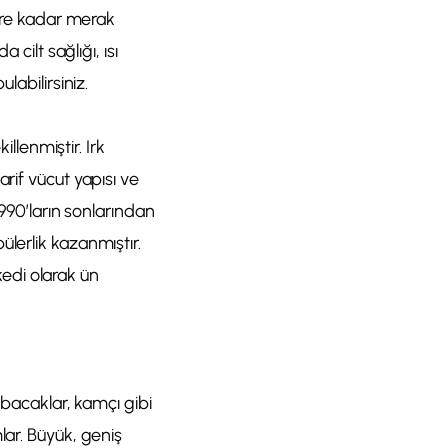
lere kadar merak
cilt sağlığı, ısı
labilirsiniz.
illenmiştir. Irk
rif vücut yapısı ve
1990’ların sonlarından
lerlik kazanmıştır.
edi olarak ün
 bacaklar, kamçı gibi
lar. Büyük, geniş