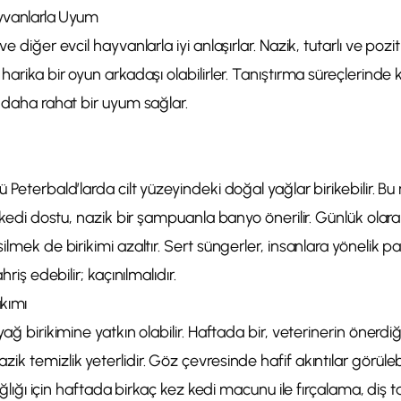
yvanlarla Uyum
e diğer evcil hayvanlarla iyi anlaşırlar. Nazik, tutarlı ve pozi
harika bir oyun arkadaşı olabilirler. Tanıştırma süreçlerinde
n daha rahat bir uyum sağlar.
ü Peterbald’larda cilt yüzeyindeki doğal yağlar birikebilir. 
ve kedi dostu, nazik bir şampuanla banyo önerilir. Günlük ola
ilmek de birikimi azaltır. Sert süngerler, insanlara yönelik p
hriş edebilir; kaçınılmalıdır.
kımı
yağ birikimine yatkın olabilir. Haftada bir, veterinerin önerdiğ
 temizlik yeterlidir. Göz çevresinde hafif akıntılar görülebilir
 sağlığı için haftada birkaç kez kedi macunu ile fırçalama, diş t