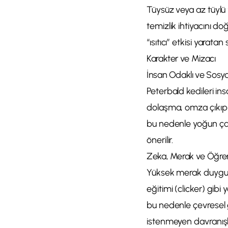
Tüysüz veya az tüylü 
temizlik ihtiyacını d
“ısıtıcı” etkisi yaratan
Karakter ve Mizacı
İnsan Odaklı ve Sosya
Peterbald kedileri in
dolaşma, omza çıkıp 
bu nedenle yoğun çalı
önerilir.
Zeka, Merak ve Öğr
Yüksek merak duygusu
eğitimi (clicker) gibi
bu nedenle çevresel g
istenmeyen davranışl