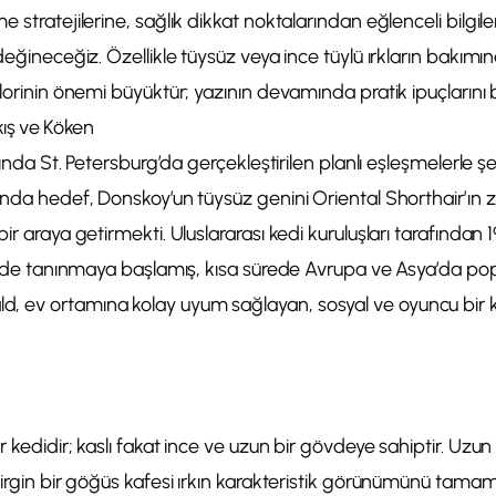
e stratejilerine, sağlık dikkat noktalarından eğlenceli bilgi
değineceğiz. Özellikle tüysüz veya ince tüylü ırkların bakımında 
lorinin önemi büyüktür; yazının devamında pratik ipuçlarını bu
kış ve Köken
lında St. Petersburg’da gerçekleştirilen planlı eşleşmelerle şek
ında hedef, Donskoy’un tüysüz genini Oriental Shorthair’ın za
ir araya getirmekti. Uluslararası kedi kuruluşları tarafından 
lerde tanınmaya başlamış, kısa sürede Avrupa ve Asya’da popü
 ev ortamına kolay uyum sağlayan, sosyal ve oyuncu bir k
r kedidir; kaslı fakat ince ve uzun bir gövdeye sahiptir. Uzun
lirgin bir göğüs kafesi ırkın karakteristik görünümünü tamam