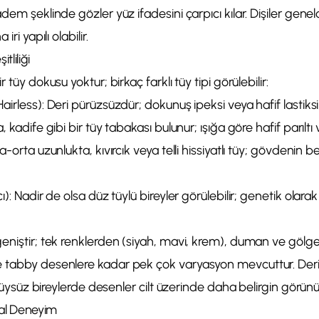
adem şeklinde gözler yüz ifadesini çarpıcı kılar. Dişiler gene
iri yapılı olabilir.
tliliği
 tüy dokusu yoktur; birkaç farklı tüy tipi görülebilir:
irless): Deri pürüzsüzdür; dokunuş ipeksi veya hafif lastiksi h
 kadife gibi bir tüy tabakası bulunur; ışığa göre hafif parıltı v
-orta uzunlukta, kıvırcık veya telli hissiyatlı tüy; gövdenin bel
): Nadir de olsa düz tüylü bireyler görülebilir; genetik olarak ı
niştir; tek renklerden (siyah, mavi, krem), duman ve gölgeli 
 tabby desenlere kadar pek çok varyasyon mevcuttur. Deri 
e tüysüz bireylerde desenler cilt üzerinde daha belirgin görünü
sal Deneyim