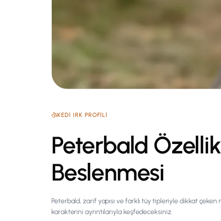
KEDI
IRK PROFILI
Peterbald Özellik
Beslenmesi
Peterbald, zarif yapısı ve farklı tüy tipleriyle dikkat çeke
karakterini ayrıntılarıyla keşfedeceksiniz.