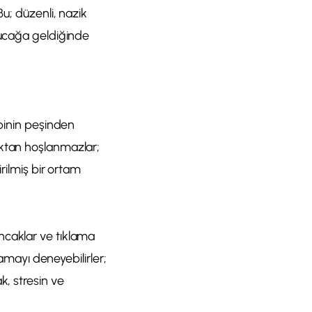
Bu; düzenli, nazik
kucağa geldiğinde
ibinin peşinden
aktan hoşlanmazlar;
rilmiş bir ortam
ncaklar ve tıklama
lamayı deneyebilirler;
k, stresin ve