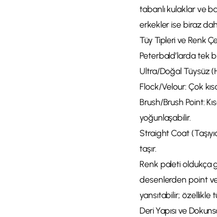
tabanlı kulaklar ve b
erkekler ise biraz daha 
Tüy Tipleri ve Renk Çeşi
Peterbald’larda tek bir
Ultra/Doğal Tüysüz (Ha
Flock/Velour: Çok kısa,
Brush/Brush Point: Kısa
yoğunlaşabilir.
Straight Coat (Taşıyıcı
taşır.
Renk paleti oldukça ge
desenlerden point ve
yansıtabilir; özellikl
Deri Yapısı ve Dokun