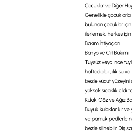
Çocuklar ve Diğer Ha
Genellikle çocuklarla v
bulunan çocuklar için 
ilerlemek, herkes içi
Bakım İhtiyaçları
Banyo ve Cilt Bakımı
Tüysüz veya ince tüyl
haftada bir, ılık su 
bezle vücut yüzeyini s
yüksek sıcaklık cildi ta
Kulak, Göz ve Ağız Ba
Büyük kulaklar kir ve 
ve pamuk pedlerle nazik
bezle silinebilir. Diş