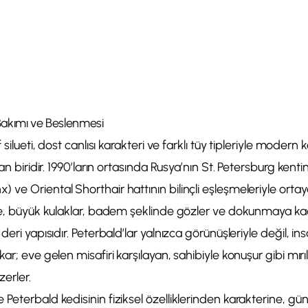
 Bakımı ve Beslenmesi
f silueti, dost canlısı karakteri ve farklı tüy tipleriyle modern
an biridir. 1990’ların ortasında Rusya’nın St. Petersburg kentind
ve Oriental Shorthair hattının bilinçli eşleşmeleriyle ortaya
vde, büyük kulaklar, badem şeklinde gözler ve dokunmaya kad
deri yapısıdır. Peterbald’lar yalnızca görünüşleriyle değil, in
ar; eve gelen misafiri karşılayan, sahibiyle konuşur gibi mır
zerler.
Peterbald kedisinin fiziksel özelliklerinden karakterine, gü