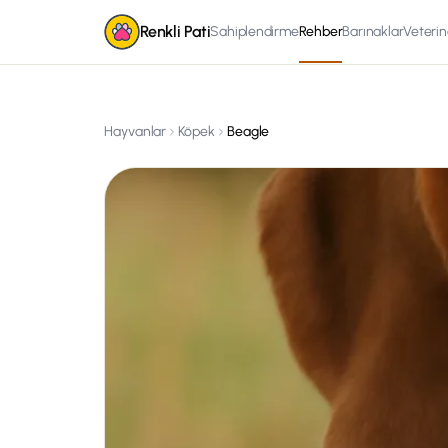
Renkli Pati
Sahiplendirme
Rehber
Barınaklar
Veterin
Hayvanlar
Köpek
Beagle