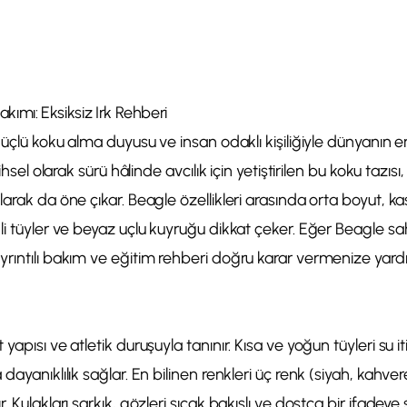
akımı: Eksiksiz Irk Rehberi
 güçlü koku alma duyusu ve insan odaklı kişiliğiyle dünyanın
rihsel olarak sürü hâlinde avcılık için yetiştirilen bu koku tazı
larak da öne çıkar. Beagle özellikleri arasında orta boyut, 
li tüyler ve beyaz uçlu kuyruğu dikkat çeker. Eğer Beagle s
rıntılı bakım ve eğitim rehberi doğru karar vermenize yardı
yapısı ve atletik duruşuyla tanınır. Kısa ve yoğun tüyleri su it
dayanıklılık sağlar. En bilinen renkleri üç renk (siyah, kahve
. Kulakları sarkık, gözleri sıcak bakışlı ve dostça bir ifadeye 