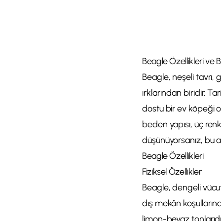
Beagle Özellikleri ve B
Beagle, neşeli tavrı,
ırklarından biridir. Ta
dostu bir ev köpeği o
beden yapısı, üç renk
düşünüyorsanız, bu ay
Beagle Özellikleri
Fiziksel Özellikler
Beagle, dengeli vücut 
dış mekân koşullarına 
limon-beyaz tonlarıdır