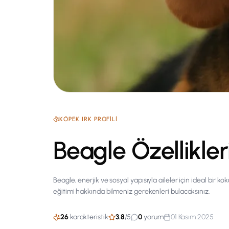
KÖPEK
IRK PROFILI
Beagle Özellikler
Beagle, enerjik ve sosyal yapısıyla aileler için ideal bir k
eğitimi hakkında bilmeniz gerekenleri bulacaksınız.
26
karakteristik
3.8
/
5
0
yorum
01 Kasım 2025