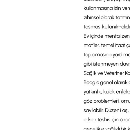
kullanmasına izin ver
zihinsel olarak tatmi
tasması kullanılmalıd
Ev içinde mental zeng
mat’ler, temel itaat ç
toplamasına yardımcı
gibi istenmeyen davran
Sağlık ve Veteriner Kon
Beagle genel olarak da
yatkınlık, kulak enfek
göz problemleri, omurg
sayılabilir. Düzenli a
erken teşhis için önem
genellikle sağlıklı bir 