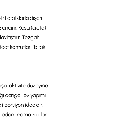
li aralıklarla dışarı
andırır. Kasa (crate)
laylaştırır. Tezgah
aat komutları (bırak,
aşa, aktivite düzeyine
ğı dengeli ev yapımı
li porsiyon idealdir.
vik eden mama kapları