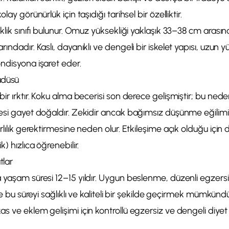
lay görünürlük için taşıdığı tarihsel bir özelliktir.
klik sınıfı bulunur. Omuz yüksekliği yaklaşık 33–38 cm arasınd
ındadır. Kaslı, dayanıklı ve dengeli bir iskelet yapısı, uzun 
ndisyona işaret eder.
üdüsü
bir ırktır. Koku alma becerisi son derece gelişmiştir; bu ned
mesi gayet doğaldır. Zekidir ancak bağımsız düşünme eğilimi
arlılık gerektirmesine neden olur. Etkileşime açık olduğu içi
k) hızlıca öğrenebilir.
tlar
a yaşam süresi 12–15 yıldır. Uygun beslenme, düzenli egzer
ile bu süreyi sağlıklı ve kaliteli bir şekilde geçirmek mümkündür
s ve eklem gelişimi için kontrollü egzersiz ve dengeli diyet