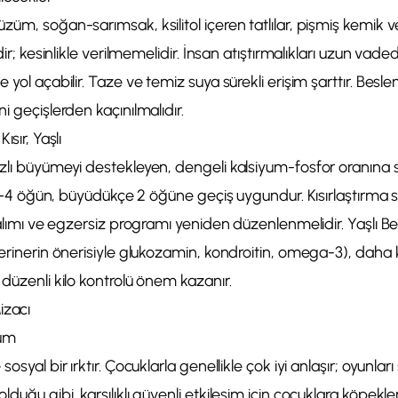
üm, soğan-sarımsak, ksilitol içeren tatlılar, pişmiş kemik ve 
dir; kesinlikle verilmemelidir. İnsan atıştırmalıkları uzun vade
 yol açabilir. Taze ve temiz suya sürekli erişim şarttır. Besle
i geçişlerden kaçınılmalıdır.
ısır, Yaşlı
zlı büyümeyi destekleyen, dengeli kalsiyum-fosfor oranına s
da 3–4 öğün, büyüdükçe 2 öğüne geçiş uygundur. Kısırlaştırm
i alımı ve egzersiz programı yeniden düzenlenmelidir. Yaşlı 
terinerin önerisiyle glukozamin, kondroitin, omega-3), daha k
 düzenli kilo kontrolü önem kazanır.
izacı
yum
osyal bir ırktır. Çocuklarla genellikle çok iyi anlaşır; oyunları 
duğu gibi, karşılıklı güvenli etkileşim için çocuklara köpekle