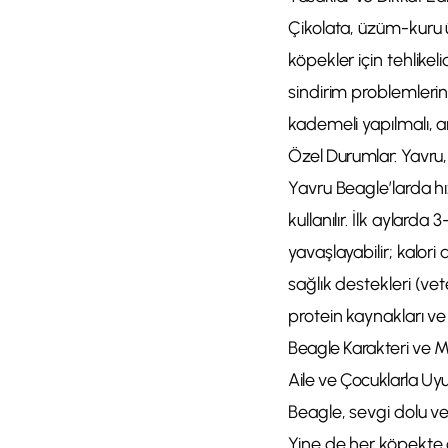
Çikolata, üzüm-kuru üz
köpekler için tehlikeli
sindirim problemlerine
kademeli yapılmalı, an
Özel Durumlar: Yavru, K
Yavru Beagle’larda hı
kullanılır. İlk aylar
yavaşlayabilir; kalor
sağlık destekleri (ve
protein kaynakları ve
Beagle Karakteri ve M
Aile ve Çocuklarla U
Beagle, sevgi dolu ve s
Yine de her köpekte ol