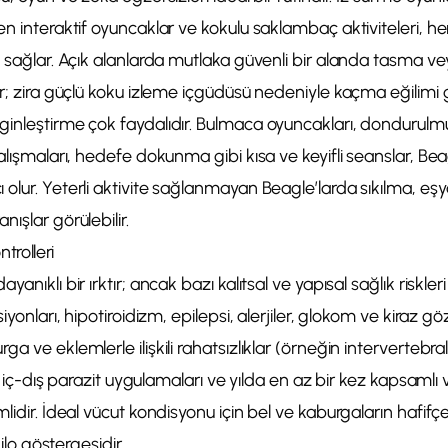
en interaktif oyuncaklar ve kokulu saklambaç aktiviteleri, h
n sağlar. Açık alanlarda mutlaka güvenli bir alanda tasma v
ır; zira güçlü koku izleme içgüdüsü nedeniyle kaçma eğilimi gö
inleştirme çok faydalıdır. Bulmaca oyuncakları, dondurulmu
alışmaları, hedefe dokunma gibi kısa ve keyifli seanslar, Beag
 olur. Yeterli aktivite sağlanmayan Beagle’larda sıkılma, e
ışlar görülebilir.
trolleri
yanıklı bir ırktır; ancak bazı kalıtsal ve yapısal sağlık riskle
siyonları, hipotiroidizm, epilepsi, alerjiler, glokom ve kiraz gö
a ve eklemlerle ilişkili rahatsızlıklar (örneğin intervertebral
şı, iç-dış parazit uygulamaları ve yılda en az bir kez kapsaml
lidir. İdeal vücut kondisyonu için bel ve kaburgaların hafifçe
kilo göstergesidir.