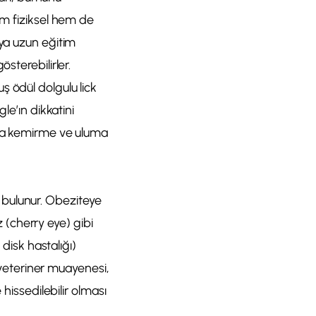
em fiziksel hem de
eya uzun eğitim
sterebilirler.
ş ödül dolgulu lick
le’ın dikkatini
şya kemirme ve uluma
ri bulunur. Obeziteye
z (cherry eye) gibi
 disk hastalığı)
ı veteriner muayenesi,
 hissedilebilir olması