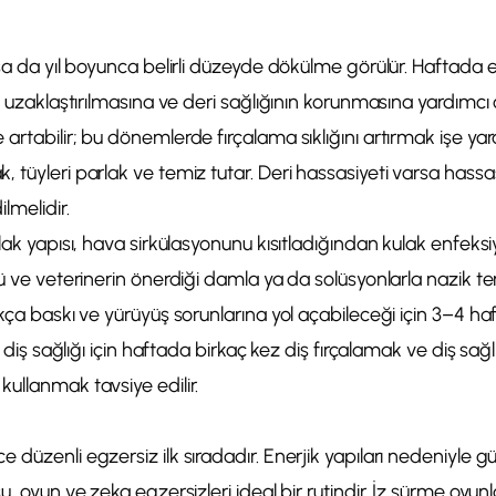
lsa da yıl boyunca belirli düzeyde dökülme görülür. Haftada 
in uzaklaştırılmasına ve deri sağlığının korunmasına yardımcı
rtabilir; bu dönemlerde fırçalama sıklığını artırmak işe yara
 tüyleri parlak ve temiz tutar. Deri hassasiyeti varsa hassas
lmelidir.
lak yapısı, hava sirkülasyonunu kısıtladığından kulak enfeksiyon
ü ve veterinerin önerdiği damla ya da solüsyonlarla nazik temi
ıkça baskı ve yürüyüş sorunlarına yol açabileceği için 3–4 ha
ve diş sağlığı için haftada birkaç kez diş fırçalamak ve diş sağ
ullanmak tavsiye edilir.
e düzenli egzersiz ilk sıradadır. Enerjik yapıları nedeniyl
u, oyun ve zeka egzersizleri ideal bir rutindir. İz sürme oyun