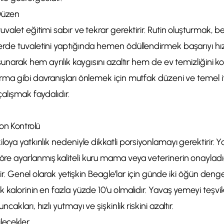
 Düzen
alet eğitimi sabır ve tekrar gerektirir. Rutin oluşturmak, belir
de tuvaletini yaptığında hemen ödüllendirmek başarıyı hızl
sunarak hem ayrılık kaygısını azaltır hem de ev temizliğini ko
ma gibi davranışları önlemek için mutfak düzeni ve temel it
çalışmak faydalıdır.
yon Kontrolü
loya yatkınlık nedeniyle dikkatli porsiyonlamayı gerektirir. Y
e ayarlanmış kaliteli kuru mama veya veterinerin onayladı
ilir. Genel olarak yetişkin Beagle’lar için günde iki öğün denge
k kalorinin en fazla yüzde 10’u olmalıdır. Yavaş yemeyi teş
akları, hızlı yutmayı ve şişkinlik riskini azaltır.
ilecekler