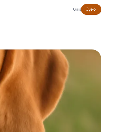
Giriş
Üye ol