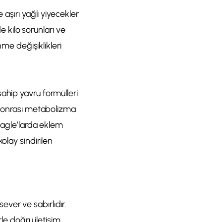
aşırı yağlı yiyecekler
de kilo sorunları ve
nme değişiklikleri
ahip yavru formülleri
a sonrası metabolizma
Beagle’larda eklem
olay sindirilen
sever ve sabırlıdır.
rle doğru iletişim