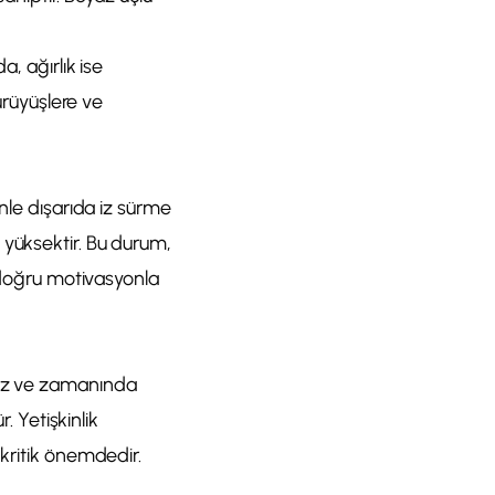
a, ağırlık ise
yürüyüşlere ve
enle dışarıda iz sürme
 yüksektir. Bu durum,
n doğru motivasyonla
siz ve zamanında
. Yetişkinlik
 kritik önemdedir.