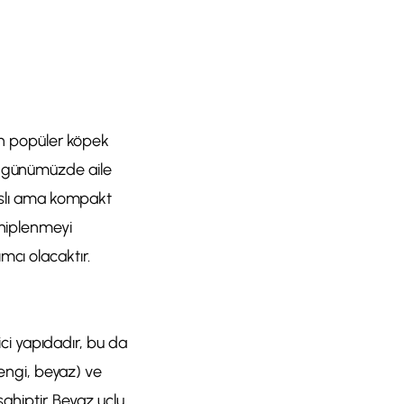
 en popüler köpek
sı, günümüzde aile
kaslı ama kompakt
ahiplenmeyi
mcı olacaktır.
ici yapıdadır, bu da
rengi, beyaz) ve
sahiptir. Beyaz uçlu