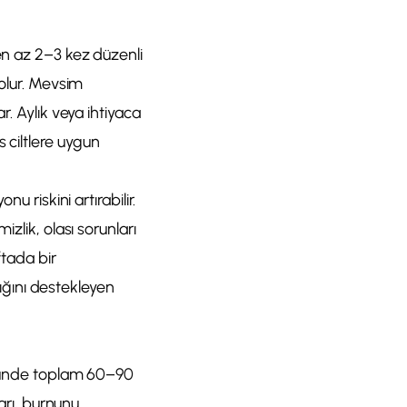
en az 2–3 kez düzenli
 olur. Mevsim
r. Aylık veya ihtiyaca
 ciltlere uygun
u riskini artırabilir.
zlik, olası sorunları
ftada bir
lığını destekleyen
e günde toplam 60–90
ları, burnunu