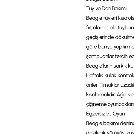
Tüy ve Deri Bakımı
Beagle tüyleri kısa o
fırçalama, ölü tüyler
geçişlerinde dökülme a
göre banyo yaptırmak,
şampuanlar tercih edi
Beagle’ların sarkık ku
Haftalık kulak kontrol
önler. Tırnaklar uzad
kısaltılmalıdır. Ağız 
çiğneme oyuncakları k
Egzersiz ve Oyun
Beagle bakımı deninc
dakikalık yürüyüş, koş