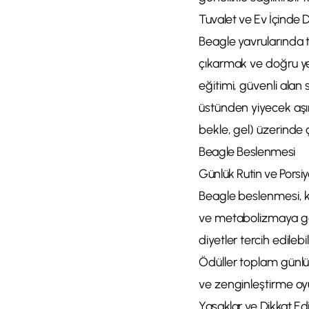
Tuvalet ve Ev İçinde
Beagle yavrularında tuv
çıkarmak ve doğru yer
eğitimi, güvenli alan 
üstünden yiyecek aşır
bekle, gel) üzerinde 
Beagle Beslenmesi
Günlük Rutin ve Porsi
Beagle beslenmesi, ki
ve metabolizmaya gör
diyetler tercih edileb
Ödüller toplam günlü
ve zenginleştirme oyunc
Yasaklar ve Dikkat Ed