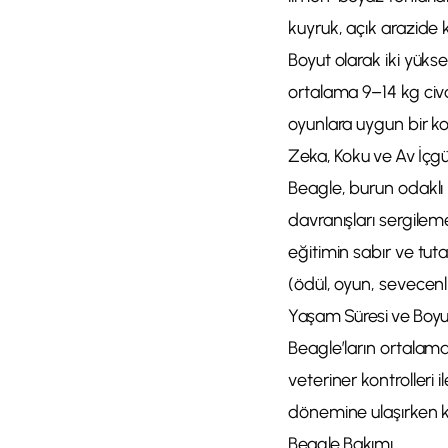
kuyruk, açık arazide ko
Boyut olarak iki yükse
ortalama 9–14 kg civar
oyunlara uygun bir ko
Zeka, Koku ve Av İçg
Beagle, burun odaklı 
davranışları sergile
eğitimin sabır ve tut
(ödül, oyun, sevecenli
Yaşam Süresi ve Boyu
Beagle’ların ortalam
veteriner kontrolleri 
dönemine ulaşırken ka
Beagle Bakımı