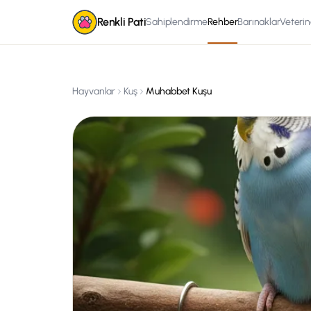
Renkli Pati
Sahiplendirme
Rehber
Barınaklar
Veterin
Hayvanlar
Kuş
Muhabbet Kuşu