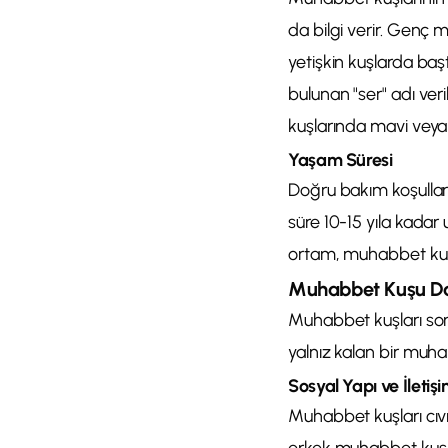
da bilgi verir. Genç
yetişkin kuşlarda başt
bulunan "ser" adı ver
kuşlarında mavi veya 
Yaşam Süresi
Doğru bakım koşulları
süre 10-15 yıla kadar
ortam, muhabbet kuşla
Muhabbet Kuşu Dav
Muhabbet kuşları son
yalnız kalan bir muhab
Sosyal Yapı ve İletiş
Muhabbet kuşları cıvıl