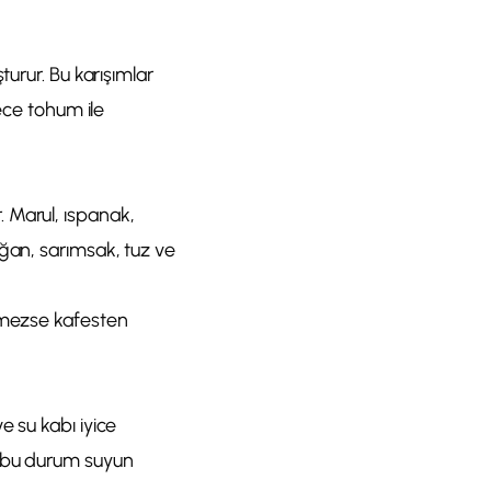
turur. Bu karışımlar
dece tohum ile
 Marul, ıspanak,
oğan, sarımsak, tuz ve
ilmezse kafesten
e su kabı iyice
ü bu durum suyun