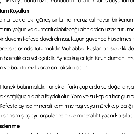
ır. İki veya daha fazla muhabbet kuşu için kafes boyutları bun
am Koşulları
an ancak direkt güneş ışınlarına maruz kalmayan bir konum
ının yoğun ve dumanlı olabileceği alanlardan uzak tutulmal
z bir duvarın kafese dayalı olması, kuşun güvende hissetmesin
erece arasında tutulmalıdır. Muhabbet kuşları ani sıcaklık de
 hastalıklara yol açabilir. Ayrıca kuşlar için tütün dumanı, 
 ve bazı temizlik ürünleri toksik olabilir.
et tünek bulunmalıdır. Tünekler farklı çaplarda ve doğal 
yak sağlığı için daha faydalı olur. Yem ve su kapları her gün
 Kafeste ayrıca mineralli kemirme taşı veya mürekkep balığı
nlar hem gagayı törpüler hem de mineral ihtiyacını karşılar.
eslenme