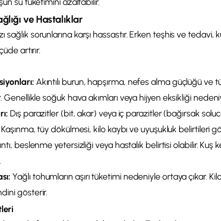
şun su tüketimini azaltabilir.
lığı ve Hastalıklar
 sağlık sorunlarına karşı hassastır. Erken teşhis ve tedavi,
çüde artırır.
iyonları:
Akıntılı burun, hapşırma, nefes alma güçlüğü ve t
. Genellikle soğuk hava akımları veya hijyen eksikliği nedeniy
rı:
Dış parazitler (bit, akar) veya iç parazitler (bağırsak so
. Kaşınma, tüy dökülmesi, kilo kaybı ve uyuşukluk belirtileri gö
ıntı, beslenme yetersizliği veya hastalık belirtisi olabilir. Kuş k
.
sı:
Yağlı tohumların aşırı tüketimi nedeniyle ortaya çıkar. Kilo
ini gösterir.
leri