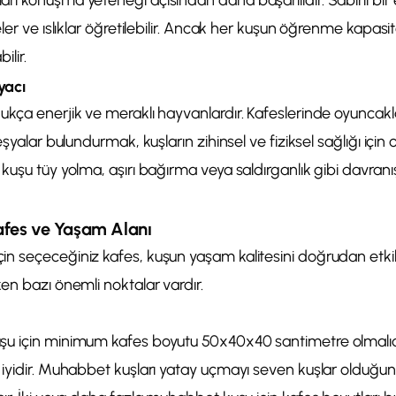
rı konuşma yeteneği açısından daha başarılıdır. Sabırlı bi
ler ve ıslıklar öğretilebilir. Ancak her kuşun öğrenme kapasite
ilir.
yacı
kça enerjik ve meraklı hayvanlardır. Kafeslerinde oyuncaklar
eşyalar bulundurmak, kuşların zihinsel ve fiziksel sağlığı için
kuşu tüy yolma, aşırı bağırma veya saldırganlık gibi davranı
fes ve Yaşam Alanı
n seçeceğiniz kafes, kuşun yaşam kalitesini doğrudan etki
en bazı önemli noktalar vardır.
şu için minimum kafes boyutu 50x40x40 santimetre olmalıd
 iyidir. Muhabbet kuşları yatay uçmayı seven kuşlar olduğu