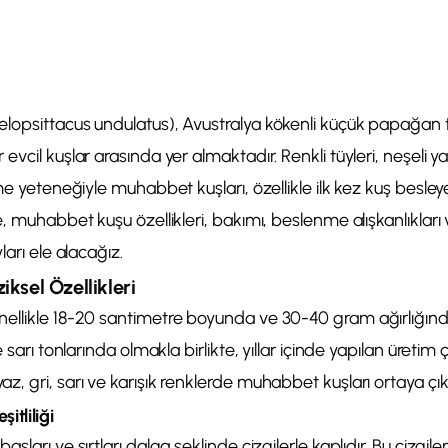
lopsittacus undulatus), Avustralya kökenli küçük papağan 
vcil kuşlar arasında yer almaktadır. Renkli tüyleri, neşeli ya
me yeteneğiyle muhabbet kuşları, özellikle ilk kez kuş besleye
, muhabbet kuşu özellikleri, bakımı, beslenme alışkanlıkları 
ları ele alacağız.
ksel Özellikleri
ellikle 18-20 santimetre boyunda ve 30-40 gram ağırlığında
 sarı tonlarında olmakla birlikte, yıllar içinde yapılan üretim 
, gri, sarı ve karışık renklerde muhabbet kuşları ortaya çıkm
itliliği
şları ve sırtları dalga şeklinde çizgilerle kaplıdır. Bu çizgil