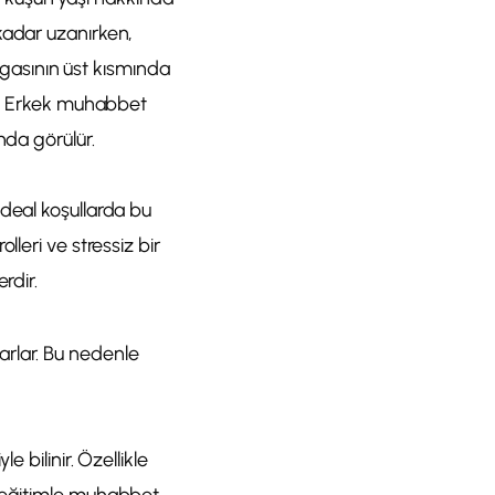
kadar uzanırken,
gagasının üst kısmında
ir. Erkek muhabbet
nda görülür.
ideal koşullarda bu
leri ve stressiz bir
rdir.
arlar. Bu nedenle
 bilinir. Özellikle