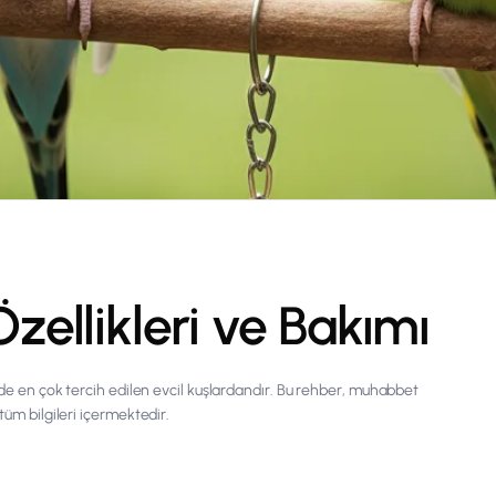
ellikleri ve Bakımı
erde en çok tercih edilen evcil kuşlardandır. Bu rehber, muhabbet
tüm bilgileri içermektedir.