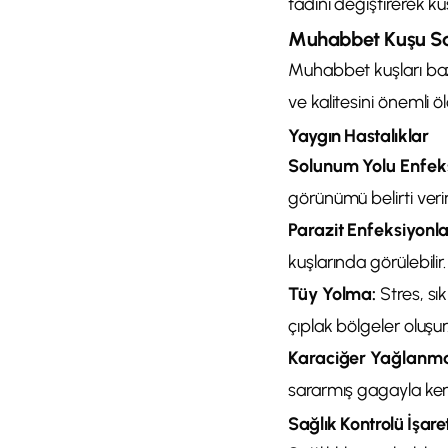
tadını değiştirerek ku
Muhabbet Kuşu Sağ
Muhabbet kuşları bazı
ve kalitesini önemli öl
Yaygın Hastalıklar
Solunum Yolu Enfeks
görünümü belirti verir
Parazit Enfeksiyonla
kuşlarında görülebilir
Tüy Yolma:
Stres, sık
çıplak bölgeler oluşur
Karaciğer Yağlanma
sararmış gagayla kend
Sağlık Kontrolü İşaret