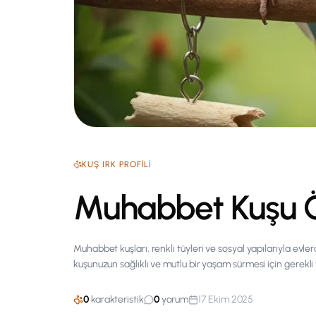
KUŞ
IRK PROFILI
Muhabbet Kuşu Öz
Muhabbet kuşları, renkli tüyleri ve sosyal yapılarıyla evl
kuşunuzun sağlıklı ve mutlu bir yaşam sürmesi için gerekli 
0
karakteristik
0
yorum
17 Ekim 2025