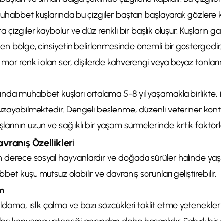
 muhabbet kuşlarında bu çizgiler baştan başlayarak gözlere 
a çizgiler kaybolur ve düz renkli bir başlık oluşur. Kuşların 
ilen bölge, cinsiyetin belirlenmesinde önemli bir gösterged
mor renkli olan ser, dişilerde kahverengi veya beyaz tonları
nda muhabbet kuşları ortalama 5-8 yıl yaşamakla birlikte, 
 uzayabilmektedir. Dengeli beslenme, düzenli veteriner kontrol
rının uzun ve sağlıklı bir yaşam sürmelerinde kritik faktörle
ranış Özellikleri
 derece sosyal hayvanlardır ve doğada sürüler halinde yaş
bet kuşu mutsuz olabilir ve davranış sorunları geliştirebilir.
im
dama, ıslık çalma ve bazı sözcükleri taklit etme yetenekleriyle