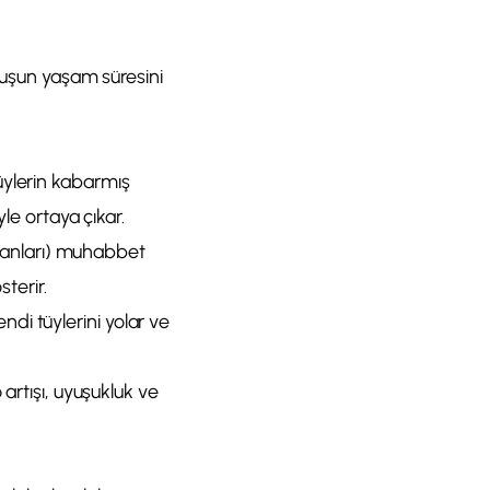
 kuşun yaşam süresini
üylerin kabarmış
le ortaya çıkar.
lucanları) muhabbet
sterir.
endi tüylerini yolar ve
 artışı, uyuşukluk ve