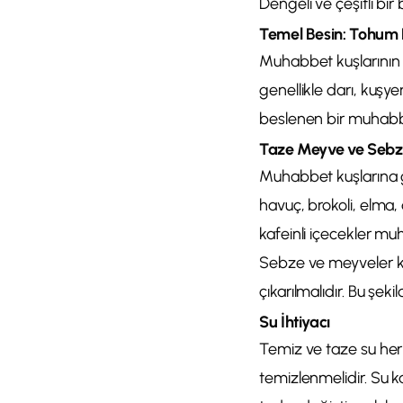
Dengeli ve çeşitli bir
Temel Besin: Tohum 
Muhabbet kuşlarının a
genellikle darı, kuşy
beslenen bir muhabbet
Taze Meyve ve Sebz
Muhabbet kuşlarına g
havuç, brokoli, elma,
kafeinli içecekler muh
Sebze ve meyveler kü
çıkarılmalıdır. Bu şek
Su İhtiyacı
Temiz ve taze su her 
temizlenmelidir. Su 