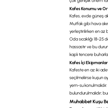
çok genişlik önem taş
Kafes Konumu ve Ort
Kafes, evde güneş al
Mutfak gibi hava akım
yerleştirilirken en a
Oda sıcaklığı 18-25 d
hassastır ve bu durum
kaplı tencere buharları
Kafes İçi Ekipmanlar
Kafeste en az iki ad
seçilmeliirse kuşun a
yem-su konulmalıdır.
bulundurulmalıdır; bu
Muhabbet Kuşu B