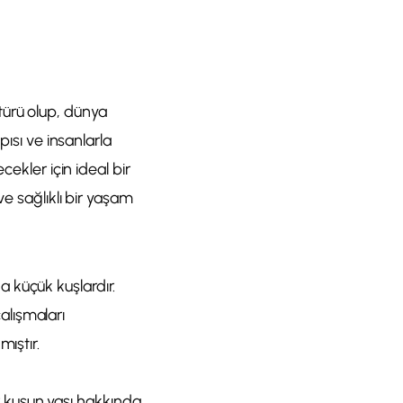
türü olup, dünya
pısı ve insanlarla
cekler için ideal bir
ve sağlıklı bir yaşam
 küçük kuşlardır.
çalışmaları
ıştır.
er kuşun yaşı hakkında