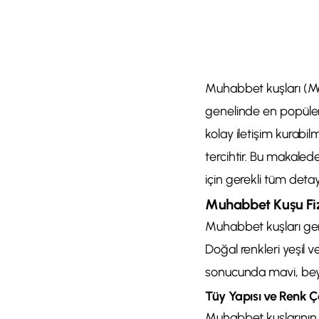
Muhabbet kuşları (Me
genelinde en popüler e
kolay iletişim kurabil
tercihtir. Bu makalede
için gerekli tüm detay
Muhabbet Kuşu Fizi
Muhabbet kuşları gen
Doğal renkleri yeşil ve
sonucunda mavi, beyaz
Tüy Yapısı ve Renk Çeş
Muhabbet kuşlarının ba