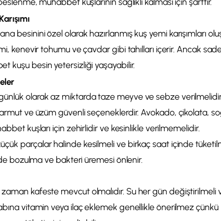
 beslenme, muhabbet kuşlarının sağlıklı kalması için şarttır.
Karışımı
na besinini özel olarak hazırlanmış kuş yemi karışımları oluş
emi, kenevir tohumu ve çavdar gibi tahılları içerir. Ancak sa
 kuşu besin yetersizliği yaşayabilir.
eler
ünlük olarak az miktarda taze meyve ve sebze verilmelidir.
 armut ve üzüm güvenli seçeneklerdir. Avokado, çikolata, s
abbet kuşları için zehirlidir ve kesinlikle verilmemelidir.
çük parçalar halinde kesilmeli ve birkaç saat içinde tüket
ilde bozulma ve bakteri üremesi önlenir.
zaman kafeste mevcut olmalıdır. Su her gün değiştirilmeli v
kabına vitamin veya ilaç eklemek genellikle önerilmez çünk