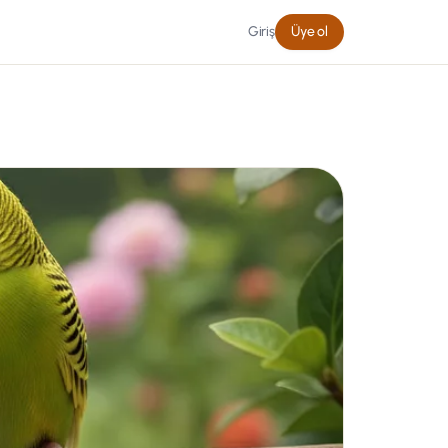
Giriş
Üye ol