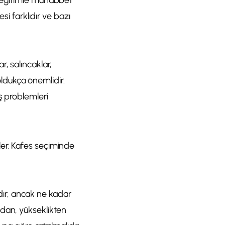
r eğitimle muhabbet
si farklıdır ve bazı
, salıncaklar,
 oldukça önemlidir.
ş problemleri
ler. Kafes seçiminde
ır, ancak ne kadar
ndan, yükseklikten