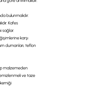
a göre artırılmalıdır.
da bulunmalıdır.
ıdır. Kafes
i sağlar.
ğişimlerine karşı
mum dumanları, teflon
ahşap malzemeden
 temizlenmeli ve taze
 kemiği