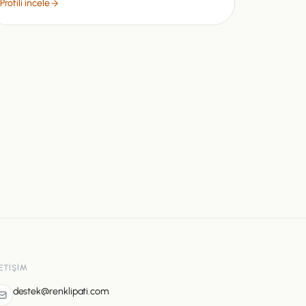
Profili incele
LETIŞIM
destek@renklipati.com