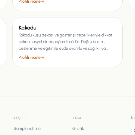
Profili incele
Kuş
Kakadu
Kakadu kuşu, zekası ve gösterişli tepelikleriyle dikkat
çeken sosyal bir papağan türüdür. Doğru bakım,
beslenme ve eğitimle evde uyumlu ve sağlıklı ya…
Profili incele
KEŞFET
YASAL
İ
Sahiplendirme
Gizlilik