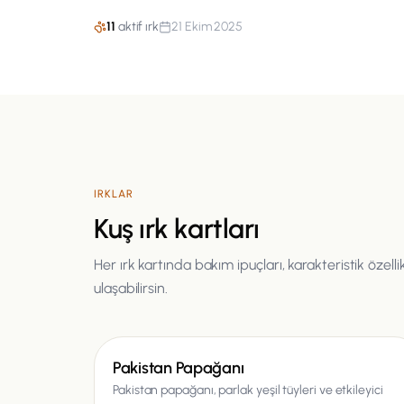
11
aktif ırk
21 Ekim 2025
IRKLAR
Kuş
ırk kartları
Her ırk kartında bakım ipuçları, karakteristik özell
ulaşabilirsin.
Kuş
Pakistan Papağanı
Pakistan papağanı, parlak yeşil tüyleri ve etkileyici