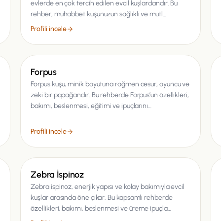
evlerde en çok tercih edilen evcil kuşlardandır. Bu
rehber, muhabbet kuşunuzun sağlıklı ve mutl…
Profili incele
Kuş
Forpus
Forpus kuşu, minik boyutuna rağmen cesur, oyuncu ve
zeki bir papağandır. Bu rehberde Forpus’un özellikleri,
bakımı, beslenmesi, eğitimi ve ipuçlarını…
Profili incele
Kuş
Zebra İspinoz
Zebra ispinoz, enerjik yapısı ve kolay bakımıyla evcil
kuşlar arasında öne çıkar. Bu kapsamlı rehberde
özellikleri, bakımı, beslenmesi ve üreme ipuçla…