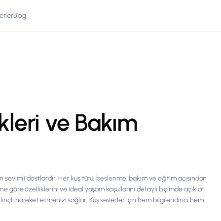
erler
Blog
ikleri ve Bakım
atan sevimli dostlardır. Her kuş türü; beslenme, bakım ve eğitim açısından
ine göre özelliklerini ve ideal yaşam koşullarını detaylı biçimde açıklar.
linçli hareket etmenizi sağlar. Kuş severler için hem bilgilendirici hem