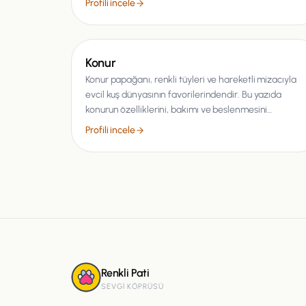
Profili incele
Kuş
Konur
Konur papağanı, renkli tüyleri ve hareketli mizacıyla
evcil kuş dünyasının favorilerindendir. Bu yazıda
konurun özelliklerini, bakımı ve beslenmesini…
Profili incele
Renkli Pati
SEVGI KÖPRÜSÜ