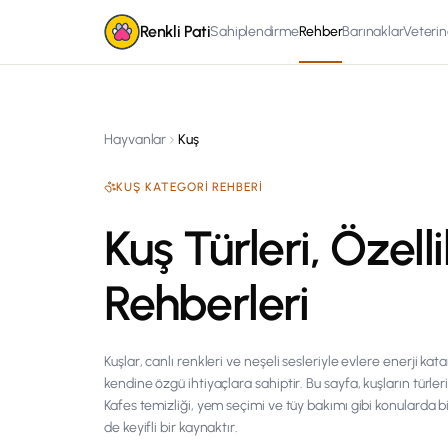
Renkli Pati
Sahiplendirme
Rehber
Barınaklar
Veterin
Hayvanlar
Kuş
KUŞ
KATEGORI REHBERI
Kuş Türleri, Özell
Rehberleri
Kuşlar, canlı renkleri ve neşeli sesleriyle evlere enerji k
kendine özgü ihtiyaçlara sahiptir. Bu sayfa, kuşların türler
Kafes temizliği, yem seçimi ve tüy bakımı gibi konularda bi
de keyifli bir kaynaktır.