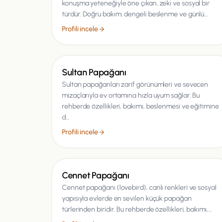
konuşma yeteneğiyle öne çıkan, zeki ve sosyal bir
türdür. Doğru bakım, dengeli beslenme ve günlü…
Profili incele
Kuş
Sultan Papağanı
Sultan papağanları zarif görünümleri ve sevecen
mizaçlarıyla ev ortamına hızla uyum sağlar. Bu
rehberde özellikleri, bakımı, beslenmesi ve eğitimine
d…
Profili incele
Kuş
Cennet Papağanı
Cennet papağanı (lovebird), canlı renkleri ve sosyal
yapısıyla evlerde en sevilen küçük papağan
türlerinden biridir. Bu rehberde özellikleri, bakımı,…