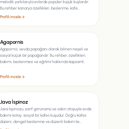
melodik şarkılarıyla evlerde popüler küçük kuşlardır.
Bu rehber kanarya özellikleri, beslenme, kafe…
Profili incele
Kuş
Agapornis
Agapornis, sevda papağanı olarak bilinen neşeli ve
sosyal küçük bir papağandır. Bu rehber, özellikleri,
bakımı, beslenmesi ve eğitimi hakkında kapsaml…
Profili incele
Kuş
Java İspinoz
Java İspinozu, zarif görünümü ve sakin ötüşüyle evde
bakımı kolay, sosyal bir kafes kuşudur. Doğru kafes
düzeni, dengeli beslenme ve düzenli bakım ile…