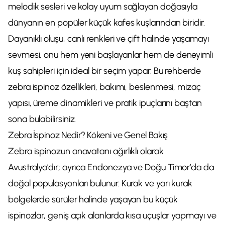
melodik sesleri ve kolay uyum sağlayan doğasıyla
dünyanın en popüler küçük kafes kuşlarından biridir.
Dayanıklı oluşu, canlı renkleri ve çift halinde yaşamayı
sevmesi, onu hem yeni başlayanlar hem de deneyimli
kuş sahipleri için ideal bir seçim yapar. Bu rehberde
zebra ispinoz özellikleri, bakımı, beslenmesi, mizaç
yapısı, üreme dinamikleri ve pratik ipuçlarını baştan
sona bulabilirsiniz.
Zebra İspinoz Nedir? Kökeni ve Genel Bakış
Zebra ispinozun anavatanı ağırlıklı olarak
Avustralya’dır; ayrıca Endonezya ve Doğu Timor’da da
doğal populasyonları bulunur. Kurak ve yarı kurak
bölgelerde sürüler halinde yaşayan bu küçük
ispinozlar, geniş açık alanlarda kısa uçuşlar yapmayı ve