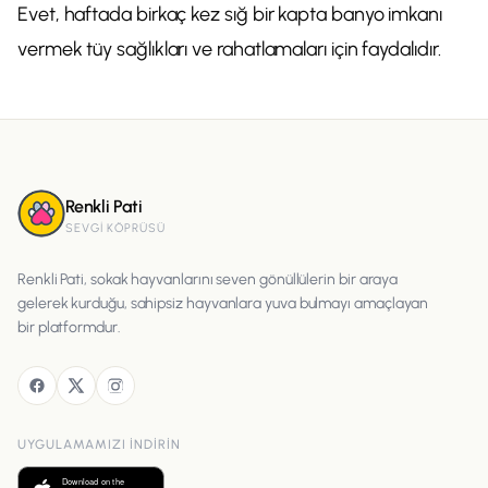
Evet, haftada birkaç kez sığ bir kapta banyo imkanı
vermek tüy sağlıkları ve rahatlamaları için faydalıdır.
Renkli Pati
SEVGI KÖPRÜSÜ
Renkli Pati, sokak hayvanlarını seven gönüllülerin bir araya
gelerek kurduğu, sahipsiz hayvanlara yuva bulmayı amaçlayan
bir platformdur.
UYGULAMAMIZI INDIRIN