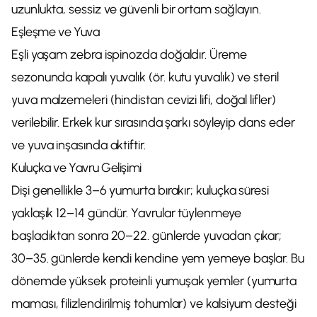
uzunlukta, sessiz ve güvenli bir ortam sağlayın.
Eşleşme ve Yuva
Eşli yaşam zebra ispinozda doğaldır. Üreme
sezonunda kapalı yuvalık (ör. kutu yuvalık) ve steril
yuva malzemeleri (hindistan cevizi lifi, doğal lifler)
verilebilir. Erkek kur sırasında şarkı söyleyip dans eder
ve yuva inşasında aktiftir.
Kuluçka ve Yavru Gelişimi
Dişi genellikle 3–6 yumurta bırakır; kuluçka süresi
yaklaşık 12–14 gündür. Yavrular tüylenmeye
başladıktan sonra 20–22. günlerde yuvadan çıkar;
30–35. günlerde kendi kendine yem yemeye başlar. Bu
dönemde yüksek proteinli yumuşak yemler (yumurta
maması, filizlendirilmiş tohumlar) ve kalsiyum desteği