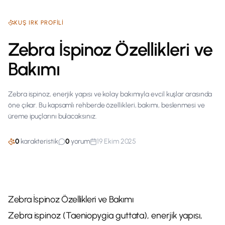
KUŞ
IRK PROFILI
Zebra İspinoz Özellikleri ve
Bakımı
Zebra ispinoz, enerjik yapısı ve kolay bakımıyla evcil kuşlar arasında
öne çıkar. Bu kapsamlı rehberde özellikleri, bakımı, beslenmesi ve
üreme ipuçlarını bulacaksınız.
0
karakteristik
0
yorum
19 Ekim 2025
Zebra İspinoz Özellikleri ve Bakımı
Zebra ispinoz (Taeniopygia guttata), enerjik yapısı,