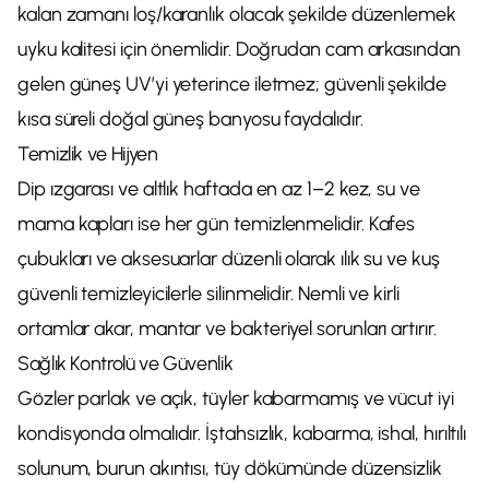
kalan zamanı loş/karanlık olacak şekilde düzenlemek
uyku kalitesi için önemlidir. Doğrudan cam arkasından
gelen güneş UV’yi yeterince iletmez; güvenli şekilde
kısa süreli doğal güneş banyosu faydalıdır.
Temizlik ve Hijyen
Dip ızgarası ve altlık haftada en az 1–2 kez, su ve
mama kapları ise her gün temizlenmelidir. Kafes
çubukları ve aksesuarlar düzenli olarak ılık su ve kuş
güvenli temizleyicilerle silinmelidir. Nemli ve kirli
ortamlar akar, mantar ve bakteriyel sorunları artırır.
Sağlık Kontrolü ve Güvenlik
Gözler parlak ve açık, tüyler kabarmamış ve vücut iyi
kondisyonda olmalıdır. İştahsızlık, kabarma, ishal, hırıltılı
solunum, burun akıntısı, tüy dökümünde düzensizlik