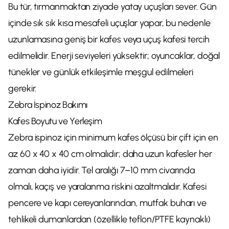
Bu tür, tırmanmaktan ziyade yatay uçuşları sever. Gün
içinde sık sık kısa mesafeli uçuşlar yapar, bu nedenle
uzunlamasına geniş bir kafes veya uçuş kafesi tercih
edilmelidir. Enerji seviyeleri yüksektir; oyuncaklar, doğal
tünekler ve günlük etkileşimle meşgul edilmeleri
gerekir.
Zebra İspinoz Bakımı
Kafes Boyutu ve Yerleşim
Zebra ispinoz için minimum kafes ölçüsü bir çift için en
az 60 x 40 x 40 cm olmalıdır; daha uzun kafesler her
zaman daha iyidir. Tel aralığı 7–10 mm civarında
olmalı, kaçış ve yaralanma riskini azaltmalıdır. Kafesi
pencere ve kapı cereyanlarından, mutfak buharı ve
tehlikeli dumanlardan (özellikle teflon/PTFE kaynaklı)