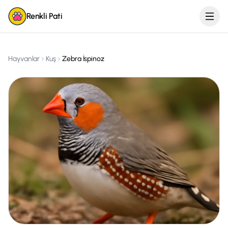
Renkli Pati
Hayvanlar
Kuş
Zebra İspinoz