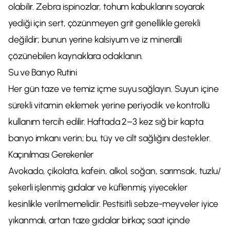
olabilir. Zebra ispinozlar, tohum kabuklarını soyarak
yediği için sert, çözünmeyen grit genellikle gerekli
değildir; bunun yerine kalsiyum ve iz mineralli
çözünebilen kaynaklara odaklanın.
Su ve Banyo Rutini
Her gün taze ve temiz içme suyu sağlayın. Suyun içine
sürekli vitamin eklemek yerine periyodik ve kontrollü
kullanım tercih edilir. Haftada 2–3 kez sığ bir kapta
banyo imkanı verin; bu, tüy ve cilt sağlığını destekler.
Kaçınılması Gerekenler
Avokado, çikolata, kafein, alkol, soğan, sarımsak, tuzlu/
şekerli işlenmiş gıdalar ve küflenmiş yiyecekler
kesinlikle verilmemelidir. Pestisitli sebze-meyveler iyice
yıkanmalı, artan taze gıdalar birkaç saat içinde