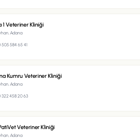
 1 Veteriner Kliniği
yhan,
Adana
 505 584 65 41
a Kumru Veteriner Kliniği
yhan,
Adana
 322 458 20 63
atiVet Veteriner Kliniği
yhan,
Adana