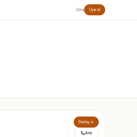
Giriş
Üye ol
Detay
Ara