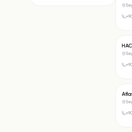
Se
+90
HAC
Se
+90
Atla
Se
+90