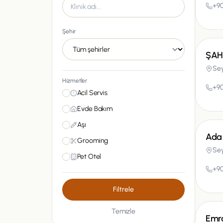
+90
Şehir
ŞAH
Se
Hizmetler
+90
Acil Servis
Evde Bakım
Aşı
Ada 
Grooming
Se
Pet Otel
+90
Filtrele
Temizle
Emr