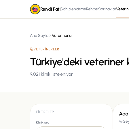
Renkli Pati
Sahiplendirme
Rehber
Barınaklar
Veterin
Ana Sayfa
Veterinerler
VETERINERLER
Türkiye'deki veteriner k
9.021
klinik listeleniyor
FILTRELER
Adan
Se
Klinik ara