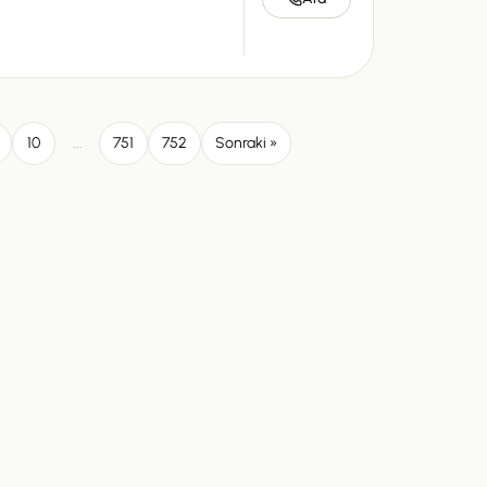
10
...
751
752
Sonraki »