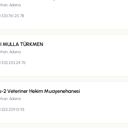
yhan,
Adana
 533 761 25 78
I MULLA TÜRKMEN
yhan,
Adana
 532 253 24 76
s-2 Veteriner Hekim Muayenehanesi
yhan,
Adana
 322 259 01 93