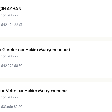
ÇIN AYHAN
yhan,
Adana
 542 424 66 01
a-2 Veteriner Hekim Muayenehanesi
yhan,
Adana
 542 292 58 80
ar Veteriner Hekim Muayenehanesi
yhan,
Adana
 533 656 82 20