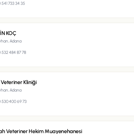
 541 733 34 35
İN KOÇ
yhan,
Adana
 532 484 87 78
Veteriner Kliniği
yhan,
Adana
 530 400 69 73
ah Veteriner Hekim Muayenehanesi