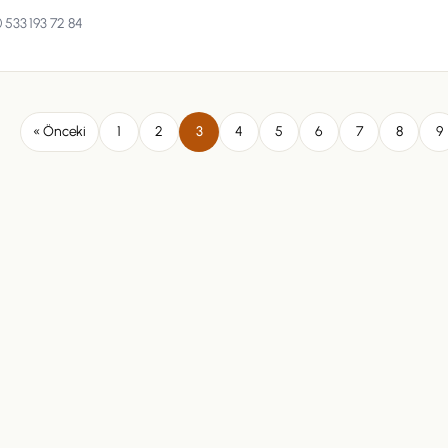
 533 193 72 84
« Önceki
1
2
3
4
5
6
7
8
9