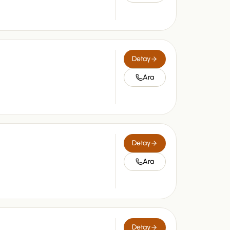
Detay
Ara
Detay
Ara
Detay