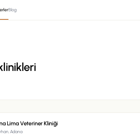
erler
Blog
linikleri
a Lima Veteriner Kliniği
yhan,
Adana