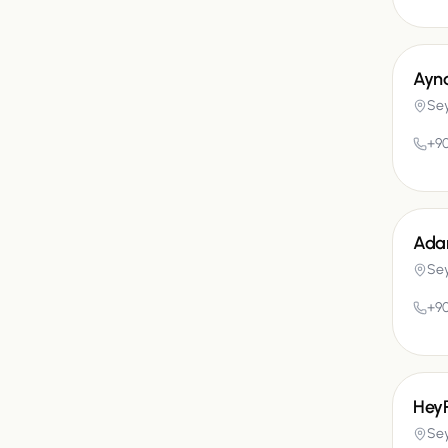
Ayna
Se
+90
Adan
Se
+90
HeyP
Se