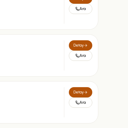
Ara
Detay
Ara
Detay
Ara