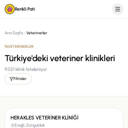
Renkli Pati
Ana Sayfa
Veterinerler
VETERINERLER
Türkiye'deki veteriner klinikleri
9.021
klinik listeleniyor
Filtreler
HERAKLES VETERİNER KLİNİĞİ
Ereğli,
Zonguldak