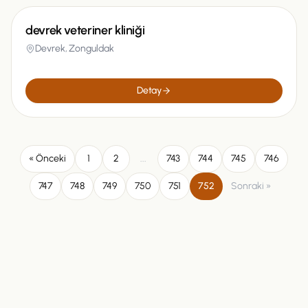
devrek veteriner kliniği
Devrek,
Zonguldak
Detay
« Önceki
1
2
...
743
744
745
746
747
748
749
750
751
752
Sonraki »