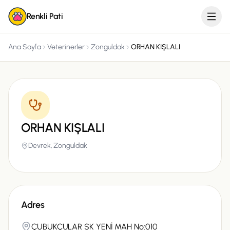
Renkli Pati
Ana Sayfa
Veterinerler
Zonguldak
ORHAN KIŞLALI
ORHAN KIŞLALI
Devrek,
Zonguldak
Adres
ÇUBUKÇULAR SK YENİ MAH No:010