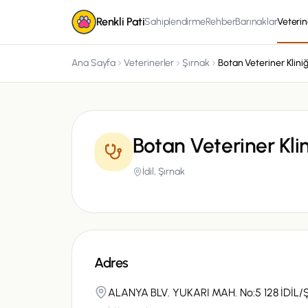
Renkli Pati
Sahiplendirme
Rehber
Barınaklar
Veterin
Ana Sayfa
Veterinerler
Şırnak
Botan Veteriner Kliniğ
Botan Veteriner Klin
İdil,
Şırnak
Adres
ALANYA BLV. YUKARI MAH. No:5 128 İDİL/