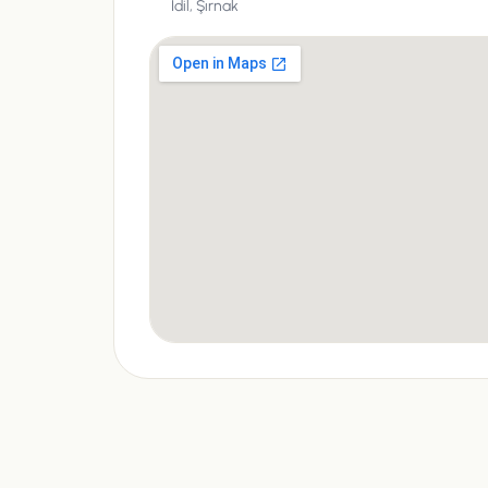
İdil,
Şırnak