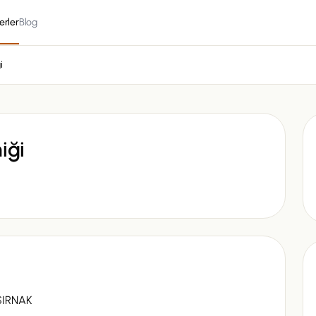
erler
Blog
i
iği
ŞIRNAK