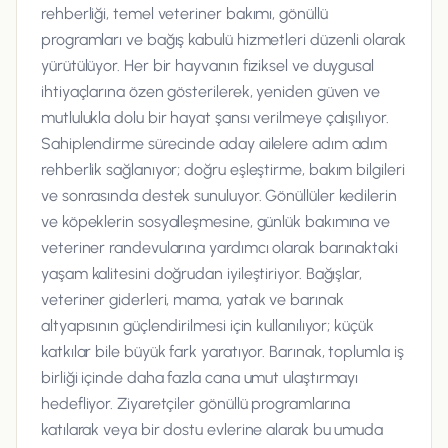
rehberliği, temel veteriner bakımı, gönüllü
programları ve bağış kabulü hizmetleri düzenli olarak
yürütülüyor. Her bir hayvanın fiziksel ve duygusal
ihtiyaçlarına özen gösterilerek, yeniden güven ve
mutlulukla dolu bir hayat şansı verilmeye çalışılıyor.
Sahiplendirme sürecinde aday ailelere adım adım
rehberlik sağlanıyor; doğru eşleştirme, bakım bilgileri
ve sonrasında destek sunuluyor. Gönüllüler kedilerin
ve köpeklerin sosyalleşmesine, günlük bakımına ve
veteriner randevularına yardımcı olarak barınaktaki
yaşam kalitesini doğrudan iyileştiriyor. Bağışlar,
veteriner giderleri, mama, yatak ve barınak
altyapısının güçlendirilmesi için kullanılıyor; küçük
katkılar bile büyük fark yaratıyor. Barınak, toplumla iş
birliği içinde daha fazla cana umut ulaştırmayı
hedefliyor. Ziyaretçiler gönüllü programlarına
katılarak veya bir dostu evlerine alarak bu umuda