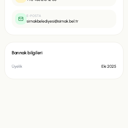
E-POSTA
sirnakbelediyesi@sirnak.bel.tr
Barınak bilgileri
Üyelik
Eki 2025