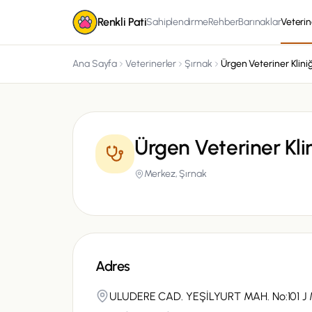
Renkli Pati
Sahiplendirme
Rehber
Barınaklar
Veterin
Ana Sayfa
Veterinerler
Şırnak
Ürgen Veteriner Kliniğ
Ürgen Veteriner Klin
Merkez,
Şırnak
Adres
ULUDERE CAD. YEŞİLYURT MAH. No:101 