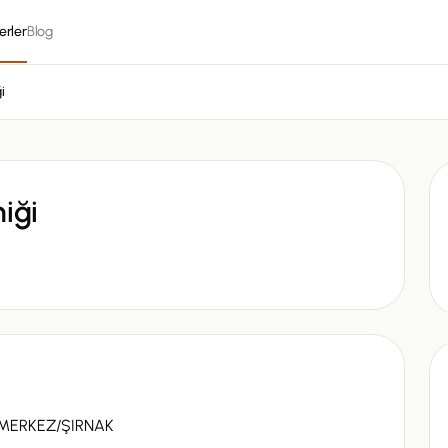
erler
Blog
i
iği
J MERKEZ/ŞIRNAK