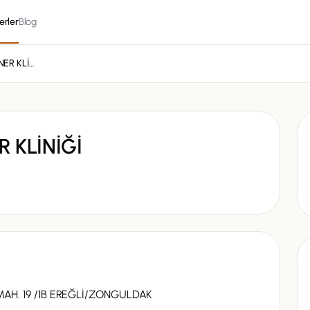
erler
Blog
ASGARD VETERİNER KLİNİĞİ
 KLİNİĞİ
. 19 /1B EREĞLİ/ZONGULDAK