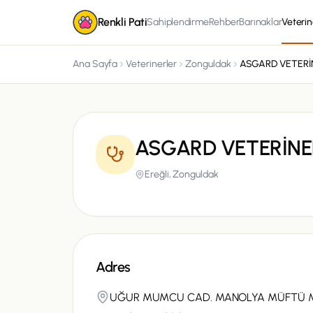
Renkli Pati
Sahiplendirme
Rehber
Barınaklar
Veterin
Ana Sayfa
Veterinerler
Zonguldak
ASGARD VETERİNER
Ereğli,
Zonguldak
Adres
UĞUR MUMCU CAD. MANOLYA MÜFTÜ MAH